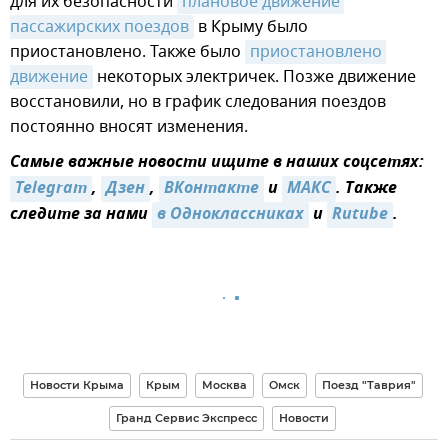
для их безопасности
плановое движение 
пассажирских поездов
в Крыму было
приостановлено. Также было
приостановлено 
движение
некоторых электричек. Позже движение
восстановили, но в график следования поездов
постоянно вносят изменения.
Самые важные новости ищите в наших соцсетях:
Telegram
,
Дзен
,
ВКонтакте
и
МАКС
. Также
следите за нами
в Одноклассниках
и
Rutube
.
Новости Крыма
Крым
Москва
Омск
Поезд "Таврия"
Гранд Сервис Экспресс
Новости