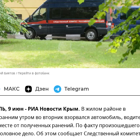
ий Биятов
Перейти в фотобанк
МАКС
Дзен
Telegram
, 9 июн - РИА Новости Крым.
В жилом районе в
ранним утром во вторник взорвался автомобиль, водит
месте от полученных ранений. По факту произошедшего
оловное дело. Об этом сообщает Следственный комитет