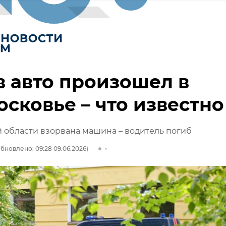
 авто произошел в
сковье – что известно
 области взорвана машина – водитель погиб
бновлено: 09:28 09.06.2026)