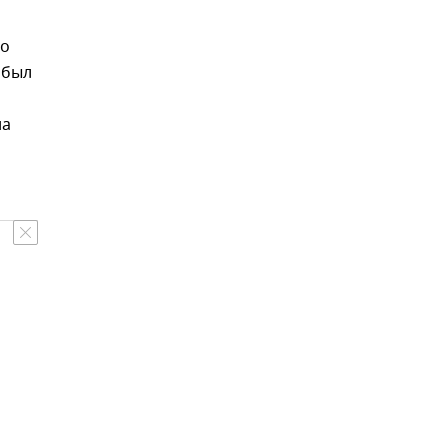
го
 был
на