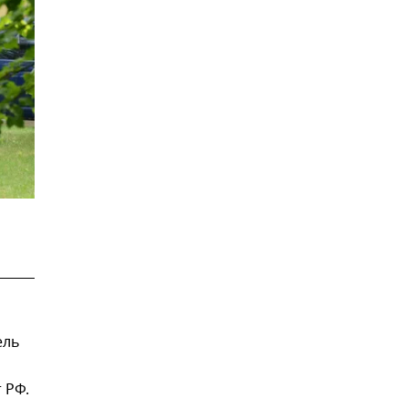
ель
 РФ.