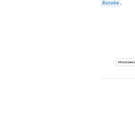
Rutube
.
Московск