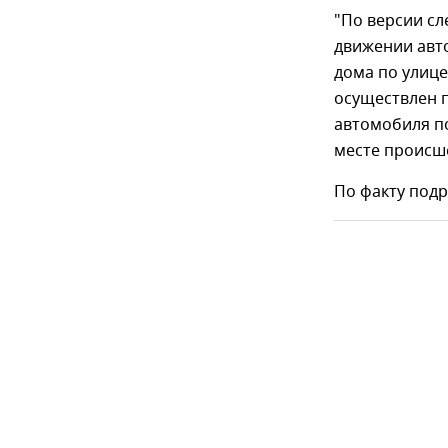
"По версии сл
движении авт
дома по улиц
осуществлен п
автомобиля п
месте происше
По факту под