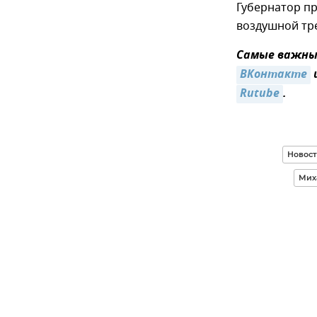
Губернатор п
воздушной тре
Самые важные
ВКонтакте
Rutube
.
Новост
Мих