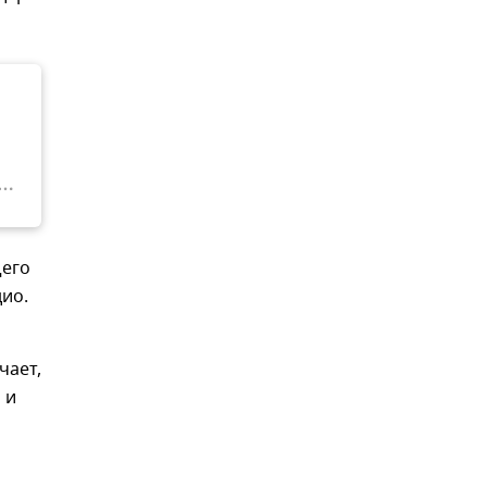
щего
дио.
чает,
 и