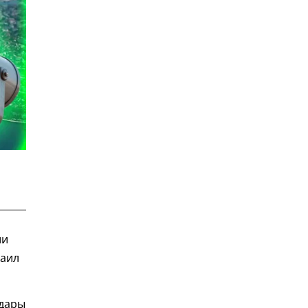
ли
хаил
удары