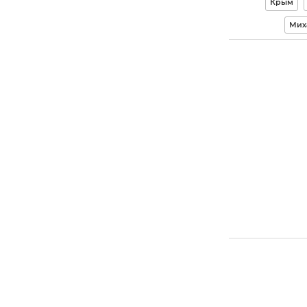
Крым
Мих