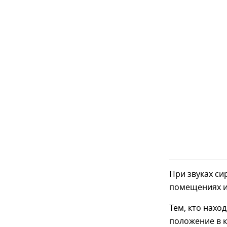
При звуках си
помещениях и
Тем, кто нахо
положение в к