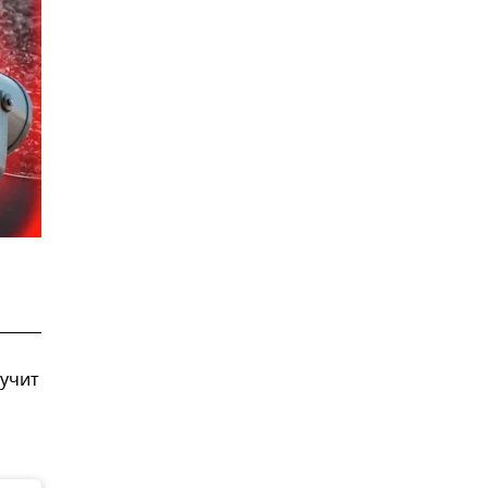
вучит