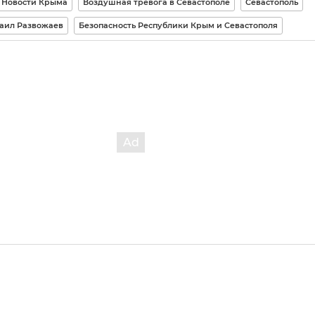
Новости Крыма
Воздушная тревога в Севастополе
Севастополь
аил Развожаев
Безопасность Республики Крым и Севастополя