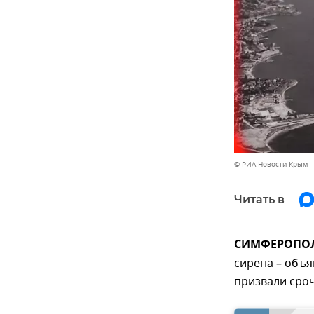
© РИА Новости Крым
Читать в
СИМФЕРОПОЛЬ
сирена – объя
призвали сроч