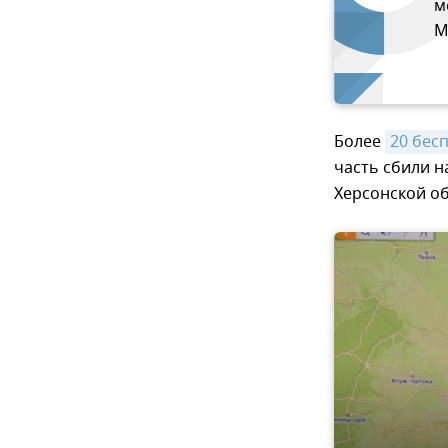
м
М
Более
20 бес
часть сбили н
Херсонской о