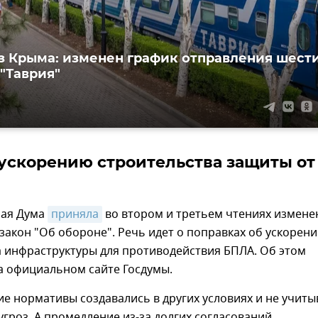
з Крыма: изменен график отправления шест
 "Таврия"
ускорению строительства защиты от
ная Дума
приняла
во втором и третьем чтениях измене
акон "Об обороне". Речь идет о поправках об ускорен
а инфраструктуры для противодействия БПЛА. Об этом
а официальном сайте Госдумы.
е нормативы создавались в других условиях и не учит
гроз. А промедление из‑за долгих согласований