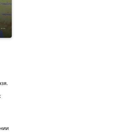
зя.
х
ании