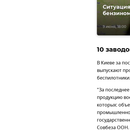
Ситуация
бензином
9 июня, 18:00
10 завод
В Киеве за по
выпускают пр
беспилотники
"За последне
продукцию вое
которых: объ
промышленнос
государственн
Совбеза ООН.