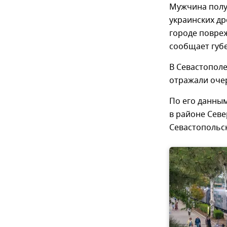
Мужчина полу
украинских др
городе повреж
сообщает губ
В Севастополе
отражали оче
По его данным
в районе Севе
Севастопольс