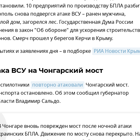
тановили. 10 предприятий по производству БПЛА разби
ополь снова подвергся атаке ВСУ – ранен мужчина,
ой дом, загорелся лес. Государственная Дума России
ения в закон "Об обороне" для ускорения строительст
нов. Смерч прошел у берегов Керчи в Крыму.
ытиях и заявлениях дня – в подборке
РИА Новости Кры
ака ВСУ на Чонгарский мост
еспилотники
повторно атаковали
Чонгарский мост.
нспорта остановлено. Об этом сообщил губернатор
бласти Владимир Сальдо.
В Чонгаре вновь поврежден мост после ночной атаки
краинских БПЛА. Движение по мосту снова перекрыто. Н