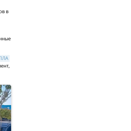
ов в
енные
БПЛА
ент,