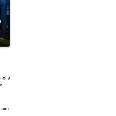
и
ния в
ии
ывают