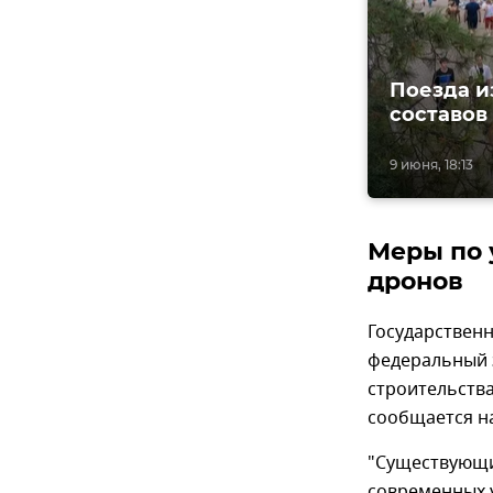
Поезда и
составов
9 июня, 18:13
Меры по 
дронов
Государствен
федеральный з
строительств
сообщается н
"Существующи
современных у