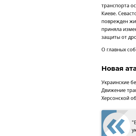
транспорта ос
Киеве. Севаст
поврежден жил
приняла измен
защиты от дро
О главных соб
Новая ат
Украинские б
Движение тра
Херсонской о
"
у