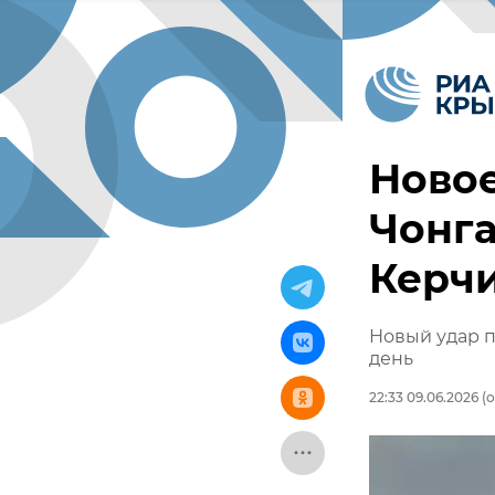
Ново
Чонга
Керчи
Новый удар п
день
22:33 09.06.2026
(о