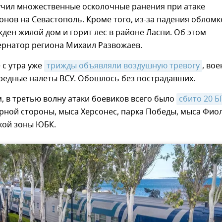
чил множественные осколочные ранения при атаке
онов на Севастополь. Кроме того, из-за падения обломк
ден жилой дом и горит лес в районе Ласпи. Об этом
ернатор региона Михаил Развожаев.
 с утра уже
трижды объявляли воздушную тревогу
, во
редные налеты ВСУ. Обошлось без пострадавших.
, в третью волну атаки боевиков всего было
сбито 20 
рной стороны, мыса Херсонес, парка Победы, мыса Фиол
кой зоны ЮБК.