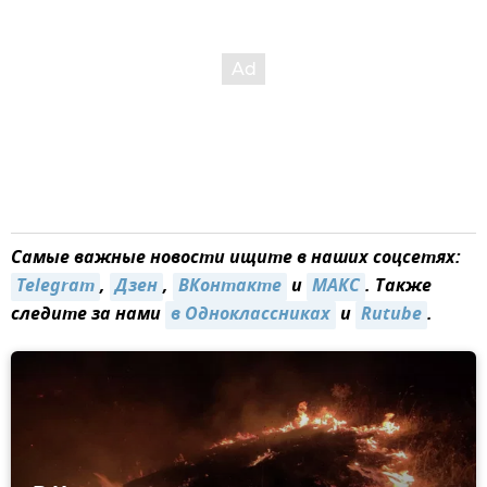
Самые важные новости ищите в наших соцсетях:
Telegram
,
Дзен
,
ВКонтакте
и
МАКС
. Также
следите за нами
в Одноклассниках
и
Rutube
.