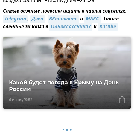
воздуха составит +15...19, днем +25...28.
Самые важные новости ищите в наших соцсетях:
Telegram
,
Дзен
,
ВКонтакте
и
MAКС
. Также
следите за нами в
Одноклассниках
и
Rutube
.
Какой будет погода в Крыму на День
России
6 июня, 19:52