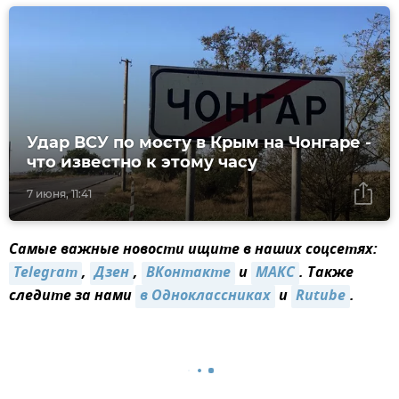
Удар ВСУ по мосту в Крым на Чонгаре -
что известно к этому часу
7 июня, 11:41
Самые важные новости ищите в наших соцсетях:
Telegram
,
Дзен
,
ВКонтакте
и
МАКС
. Также
следите за нами
в Одноклассниках
и
Rutube
.