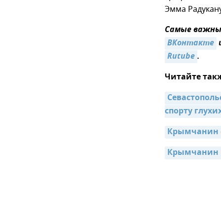
Эмма Радукану
Самые важные
ВКонтакте
Rutube
.
Читайте так
Севастополь
спорту глухи
Крымчанин с
Крымчанин п