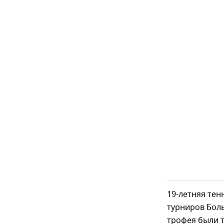
19-летняя тен
турниров Боль
трофея были 