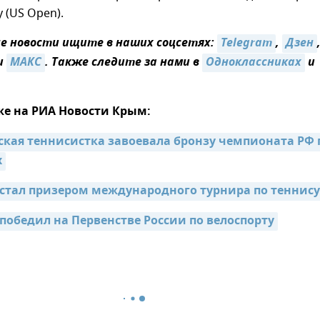
 (US Open).
 новости ищите в наших соцсетях:
Telegram
,
Дзен
и
MAКС
. Также следите за нами в
Одноклассниках
и
же на РИА Новости Крым:
ская теннисистка завоевала бронзу чемпионата РФ п
х
тал призером международного турнира по теннису
обедил на Первенстве России по велоспорту