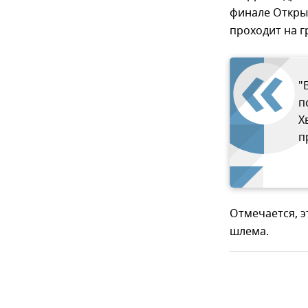
финале Откры
проходит на г
"
п
Х
п
Отмечается, э
шлема.