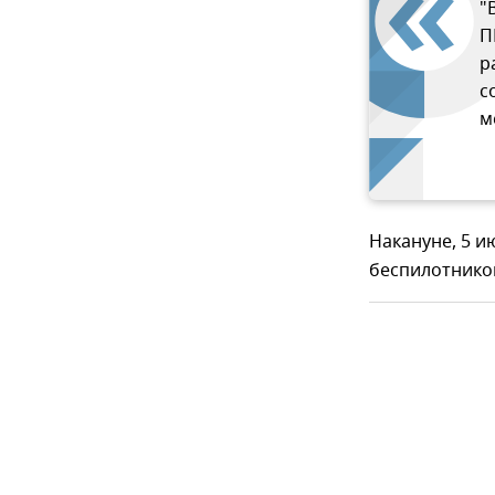
"
П
р
с
м
Накануне, 5 и
беспилотнико