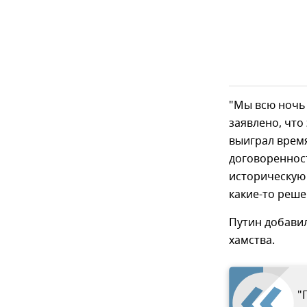
"Мы всю ночь
заявлено, что
выиграл время
договоренност
историческую
какие-то реше
Путин добавил
хамства.
"