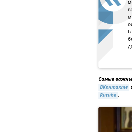
м
в
м
о
Г
б
д
Самые важные
ВКонтакте
Rutube
.