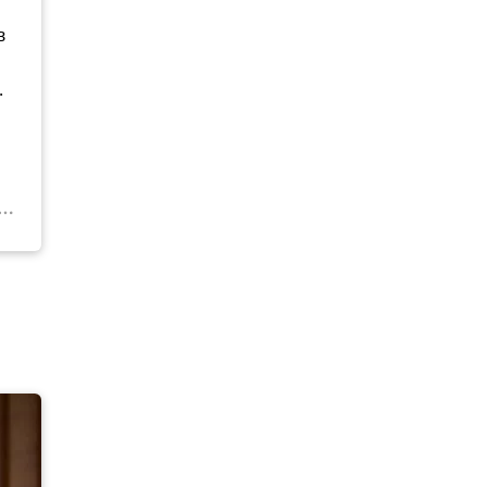
в
.
,