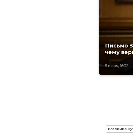
Письмо З
чему вер
5 июня, 16:32
Владимир Пут