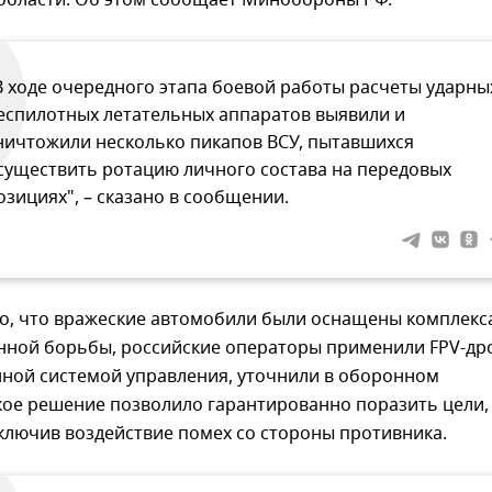
области. Об этом сообщает Минобороны РФ.
В ходе очередного этапа боевой работы расчеты ударны
еспилотных летательных аппаратов выявили и
ничтожили несколько пикапов ВСУ, пытавшихся
существить ротацию личного состава на передовых
озициях", – сказано в сообщении.
то, что вражеские автомобили были оснащены комплек
нной борьбы, российские операторы применили FPV-др
нной системой управления, уточнили в оборонном
кое решение позволило гарантированно поразить цели,
ключив воздействие помех со стороны противника.