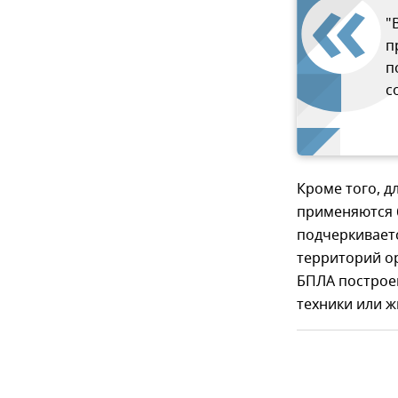
"
п
п
с
Кроме того, 
применяются 
подчеркивает
территорий о
БПЛА построе
техники или ж