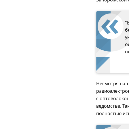
Запорожской 
"
б
у
о
п
Несмотря на 
радиоэлектро
с оптоволоко
ведомстве. Та
полностью ис