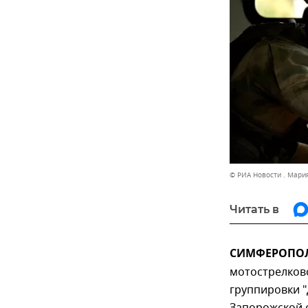
© РИА Новости . Мари
Читать в
СИМФЕРОПОЛЬ
мотострелков
группировки 