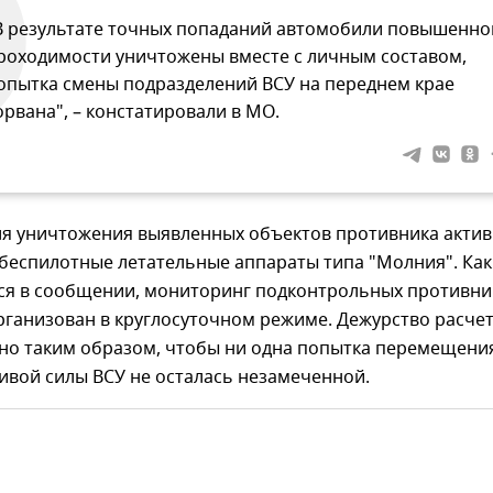
В результате точных попаданий автомобили повышенно
роходимости уничтожены вместе с личным составом,
опытка смены подразделений ВСУ на переднем крае
орвана", – констатировали в МО.
для уничтожения выявленных объектов противника акти
беспилотные летательные аппараты типа "Молния". Как
ся в сообщении, мониторинг подконтрольных противни
рганизован в круглосуточном режиме. Дежурство расче
но таким образом, чтобы ни одна попытка перемещени
ивой силы ВСУ не осталась незамеченной.