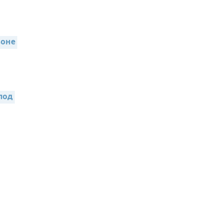
оне 
од 