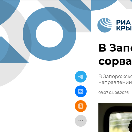
В Зап
сорва
В Запорожско
направлении
09:07 04.06.2026