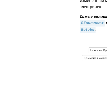
измененным м
электричек.
Самые важные
ВКонтакте
Rutube
.
Новости К
Крымская желез