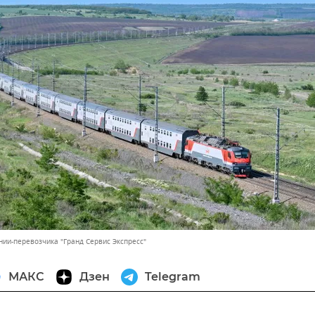
нии-перевозчика "Гранд Сервис Экспресс"
МАКС
Дзен
Telegram