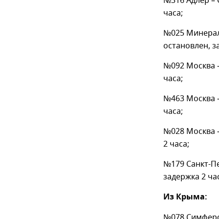
№316 Адлер –
часа;
№025 Минерал
остановлен, з
№092 Москва –
часа;
№463 Москва –
часа;
№028 Москва 
2 часа;
№179 Санкт-Пе
задержка 2 ча
Из Крыма:
№078 Симферо