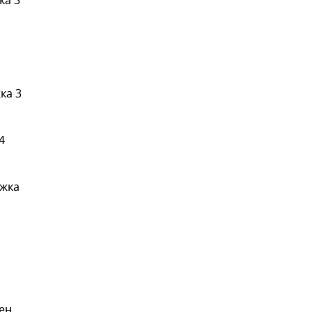
ка 3
ка 3
4
ржка
ен,