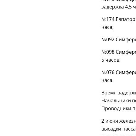
задержка 4,5 ч
№174 Евпатори
часа;
№092 Симфероп
№098 Симферо
5 часов;
№076 Симферо
часа.
Время задержк
Начальники по
Проводники п
2 июня желез
высадки пасс