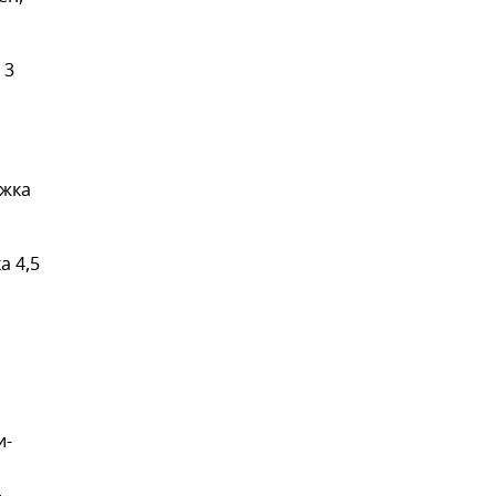
 3
ржка
а 4,5
и-