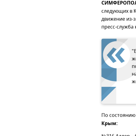
СИМФЕРОПОЛЬ
следующих в 
движение из-
пресс-служба 
"
ж
п
н
ж
По состоянию 
Крым: