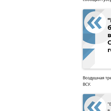
"
Воздушная тр
ВСУ.
"
в