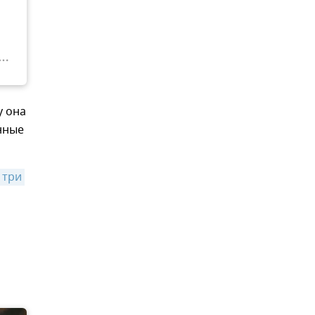
у она
нные
три 
,