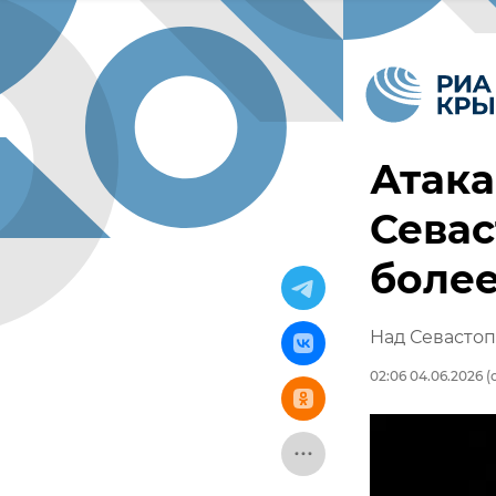
Атака
Сева
более
Над Севасто
02:06 04.06.2026
(