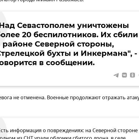
Над Севастополем уничтожены
более 20 беспилотников. Их сбили
в районе Северной стороны,
Стрелецкой бухты и Инкермана", -
говорится в сообщении.
евога не отменена. Военные продолжают отражать атак
Есть информация о повреждениях: на Северной стороне
 одном из СНТ упали обломки сбитого дрона, в селе