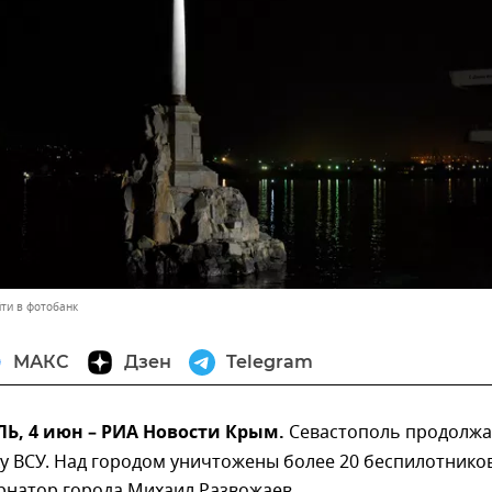
ти в фотобанк
МАКС
Дзен
Telegram
, 4 июн – РИА Новости Крым.
Севастополь продолжа
у ВСУ. Над городом уничтожены более 20 беспилотников
рнатор города Михаил Развожаев.