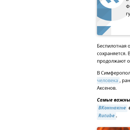
Ф
г
Беспилотная 
сохраняется. 
продолжают от
В Симферопол
человека
, ра
Аксенов.
Самые важные
ВКонтакте
Rutube
.