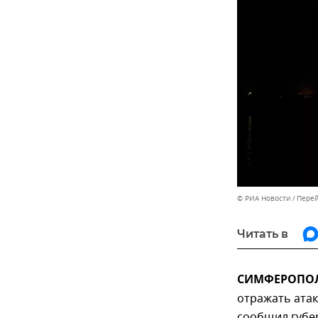
© РИА Новости
Перей
Читать в
СИМФЕРОПОЛЬ
отражать атак
сообщил губе