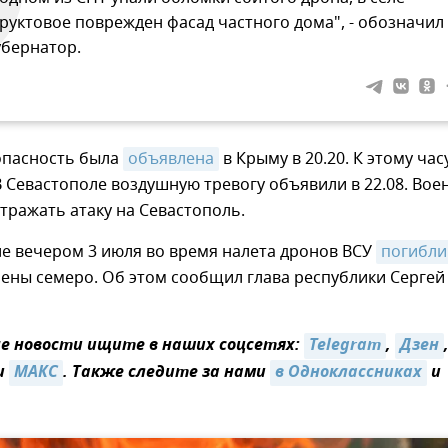
руктовое поврежден фасад частного дома", - обозначил
убернатор.
опасность была
объявлена
в Крыму в 20.20. К этому час
В Севастополе воздушную тревогу объявили в 22.08. Вое
ражать атаку на Севастополь.
е вечером 3 июля во время налета дронов ВСУ
погибли 
нены семеро. Об этом сообщил глава республики Сергей
 новости ищите в наших соцсетях:
Telegram
,
Дзен
и
МАКС
. Также следите за нами
в Одноклассниках
и