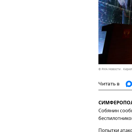
© РИА Новости . Кири
Читать в
СИМФЕРОПОЛЬ
Собянин сооб
беспилотников
Попытки атак