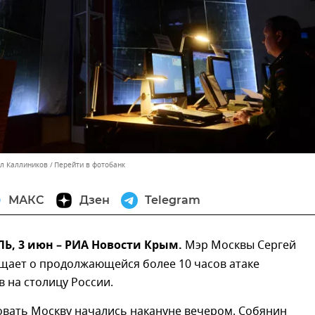
лл Каллиников
Перейти в фотобанк
МАКС
Дзен
Telegram
, 3 июн – РИА Новости Крым.
Мэр Москвы Сергей
щает о продолжающейся более 10 часов атаке
 на столицу России.
овать Москву начались накануне вечером. Собянин