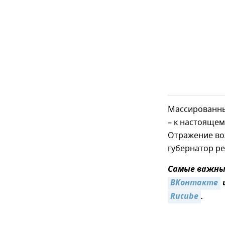
Массированны
– к настоящем
Отражение во
губернатор ре
Самые важные
ВКонтакте
Rutube
.