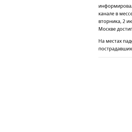
информировал
канале в месс
вторника, 2 и
Москве достиг
На местах пад
пострадавших