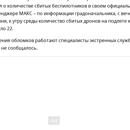
 о количестве сбитых беспилотников в своем официал
енджере МАКС – по информации градоначальника, с веч
юня, к утру среды количество сбитых дронов на подлете 
ло 22.
ения обломков работают специалисты экстренных служб
 не сообщалось.