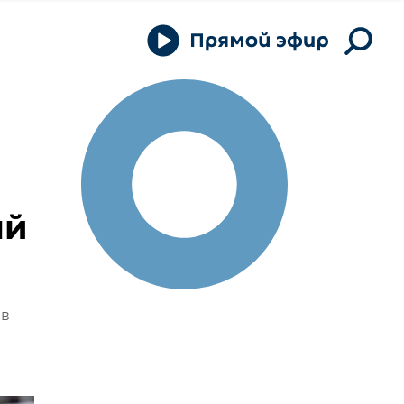
ый
 в