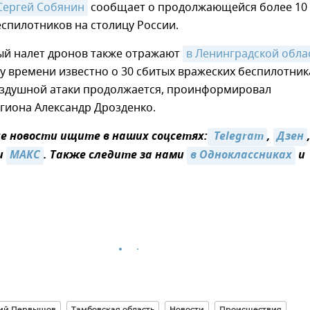
Сергей Собянин
сообщает о продолжающейся более 10
еспилотников на столицу России.
й налет дронов также отражают
в Ленинградской обла
у времени известно о 30 сбитых вражеских беспилотник
здушной атаки продолжается, проинформировал
гиона Александр Дрозденко.
 новости ищите в наших соцсетях:
 Telegram
,
Дзен
и
MAКС
. Также следите за нами
в Одноклассниках
и
ий Первышов
Тамбовская область
Новости
Происшествия