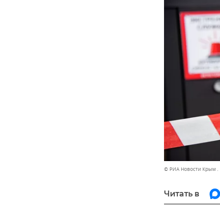
© РИА Новости Крым .
Читать в