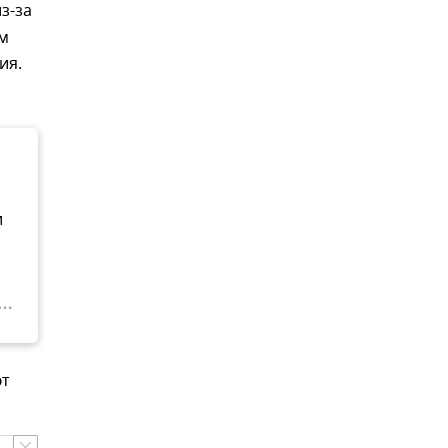
з-за
м
ия.
и
ют