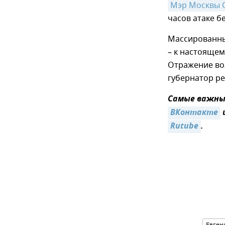
Мэр Москвы 
часов атаке б
Массированны
– к настоящем
Отражение во
губернатор ре
Самые важные
ВКонтакте
Rutube
.
Евген