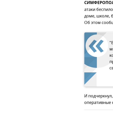
СИМФЕРОПОЛЬ
атаки беспил
доме, школе,
Об этом сооб
"
м
к
п
с
И подчеркнул,
оперативные с