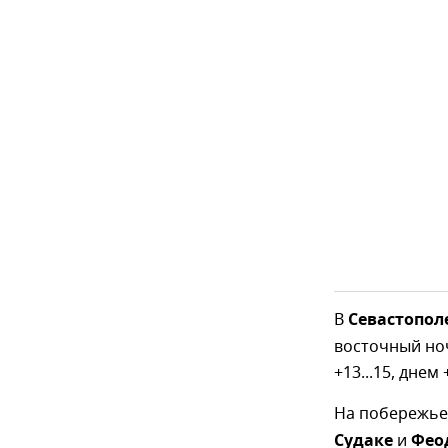
В
Севастопол
восточный ноч
+13...15, днем +
На побережье
Судаке
и
Фео