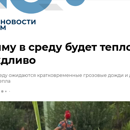
му в среду будет тепл
ждливо
еду ожидаются кратковременные грозовые дожди и 
тепла