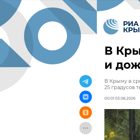
В Кры
и до
В Крыму в ср
25 градусов 
00:01 03.06.2026