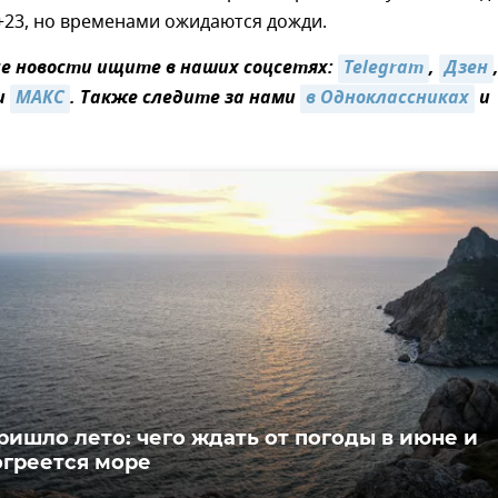
+23, но временами ожидаются дожди.
 новости ищите в наших соцсетях:
Telegram
,
Дзен
и
МАКС
. Также следите за нами
в Одноклассниках
и
ришло лето: чего ждать от погоды в июне и
огреется море