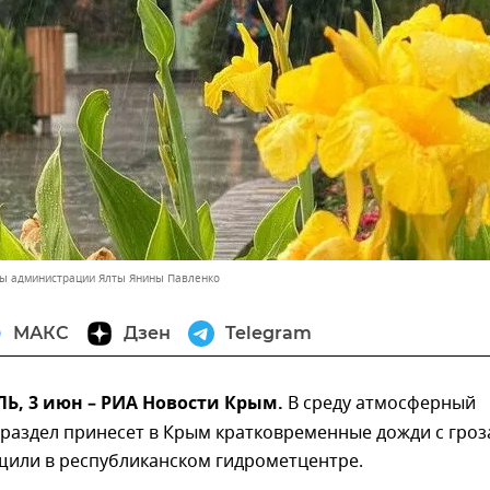
вы администрации Ялты Янины Павленко
МАКС
Дзен
Telegram
, 3 июн – РИА Новости Крым.
В среду атмосферный
раздел принесет в Крым кратковременные дожди с гроз
щили в республиканском гидрометцентре.