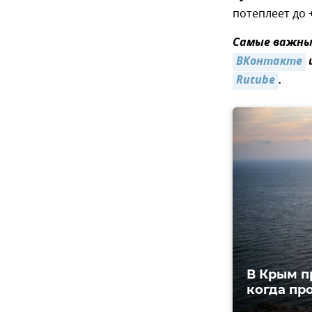
потеплеет до 
Самые важные
ВКонтакте
Rutube
.
В Крым п
когда пр