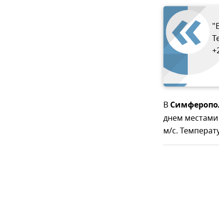
"
Т
+
В
Симферопо
днем местами 
м/с. Температ