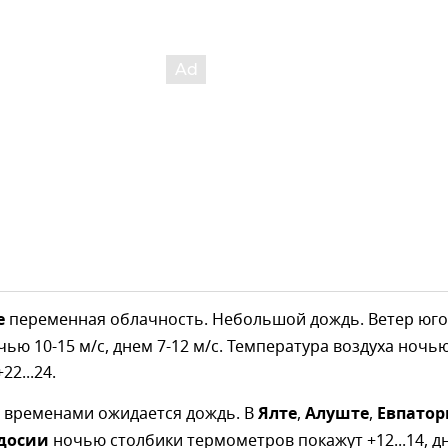
е
переменная облачность. Небольшой дождь. Ветер юго
ью 10-15 м/с, днем 7-12 м/с. Температура воздуха ночь
22...24.
 временами ожидается дождь. В
Ялте
,
Алуште
,
Евпато
досии
ночью столбики термометров покажут +12...14, д