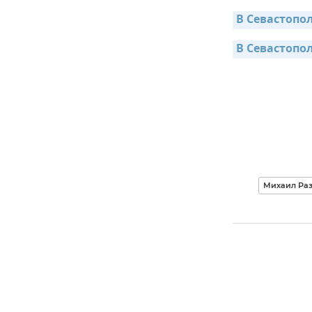
В Севастопо
В Севастопо
Михаил Ра