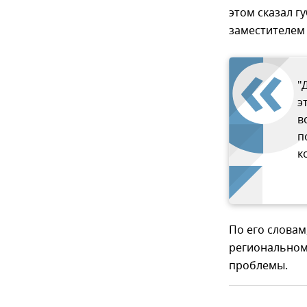
этом сказал г
заместителем
"
э
в
п
к
По его словам
региональном
проблемы.