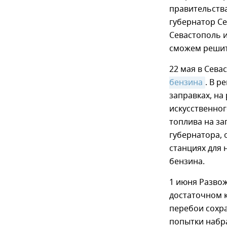
правительства
губернатор С
Севастополь и
сможем решит
22 мая в Сева
бензина
. В р
заправках, на
искусственно
топлива на за
губернатора,
станциях для 
бензина.
1 июня Разво
достаточном к
перебои сохр
попытки набра