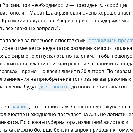
 России, при необходимости — президенту, - сообщил
евастополя. - Марат Шакирзянович очень хорошо знает
 Крымский полуостров. Уверен, при его поддержке мы
ь все сложные вопросы".
стополе из-за перебоев с поставками
ограничили продаж
егионе отмечается недостаток различных марок топлива
 ряде фирм оно отпускалось по талонам. Чтобы не допус
го ажиотажа, власти приняли решение ограничить прод
правках – временно ввели лимит в 20 литров. По словам
 ограничения на приобретение топлива на заправочных
населения будут
действовать 
до пополнения запасов
жаев
заявил
, что топливо для Севастополя закуплено в
оличестве и ежедневно поступает на АЗС, но логистиче
аняются. По словам губернатора, излишний ажиотаж и
ть как можно больше бензина впрок приводят к тому, 