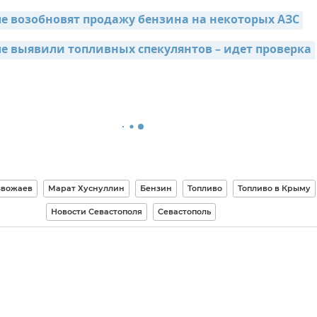
ле возобновят продажу бензина на некоторых АЗС
ле выявили топливных спекулянтов – идет проверка
звожаев
Марат Хуснуллин
Бензин
Топливо
Топливо в Крыму
Новости Севастополя
Севастополь