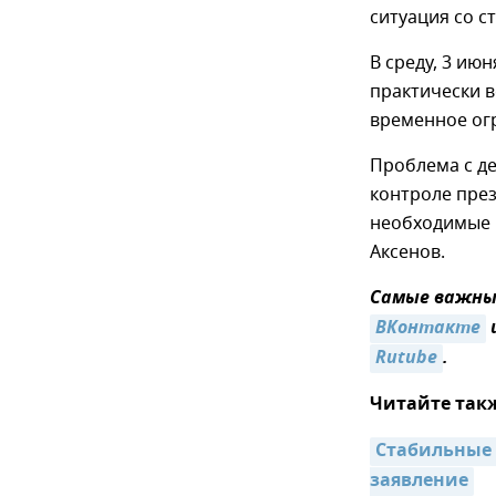
ситуация со с
В среду, 3 ию
практически в
временное огр
Проблема с д
контроле през
необходимые 
Аксенов.
Самые важные
ВКонтакте
Rutube
.
Читайте так
Стабильные 
заявление