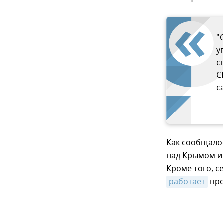
"
у
с
С
с
Как сообщалос
над Крымом и 
Кроме того, с
работает
про