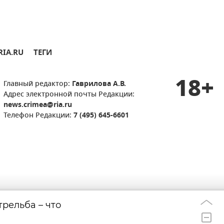
RIA.RU
ТЕГИ
18+
Главный редактор:
Гаврилова А.В.
Адрес электронной почты Редакции:
news.crimea@ria.ru
Телефон Редакции:
7 (495) 645-6601
трельба – что
НПЗ горит в Яро
11:55
после атаки укр