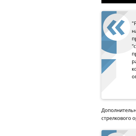
"
н
п
"
п
р
к
о
Дополнительны
стрелкового о