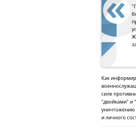
"
б
п
у
Ж
з
Как информир
военнослужащ
силе противни
"двойками" и 
уничтожению 
и личного сос