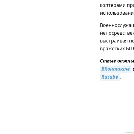
коптерами пр
использовани
Военнослужащ
непосредствен
выстраивая н
вражеских БП
Самые важные
ВКонтакте
Rutube
.