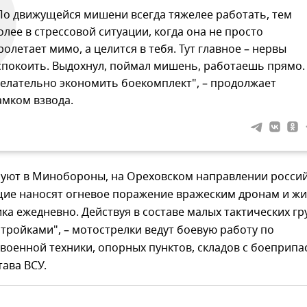
По движущейся мишени всегда тяжелее работать, тем
олее в стрессовой ситуации, когда она не просто
ролетает мимо, а целится в тебя. Тут главное – нервы
спокоить. Выдохнул, поймал мишень, работаешь прямо.
елательно экономить боекомплект", – продолжает
амком взвода.
уют в Минобороны, на Ореховском направлении росси
ие наносят огневое поражение вражеским дронам и ж
ка ежедневно. Действуя в составе малых тактических гр
"тройками", – мотострелки ведут боевую работу по
военной техники, опорных пунктов, складов с боеприпа
тава ВСУ.