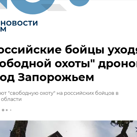
оссийские бойцы уход
вободной охоты" дроно
под Запорожьем
ют "свободную охоту" на российских бойцов в
 области