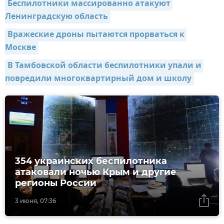
Беспилотники массированно атакуют 
Ленинградскую область
Вражеские дроны пытаются прорваться к 
Москве
В Тамбовской области беспилотники упали и 
повредили многоквартирный дом и школу
354 украинских беспилотника
атаковали ночью Крым и другие
регионы России
3 июня, 07:36