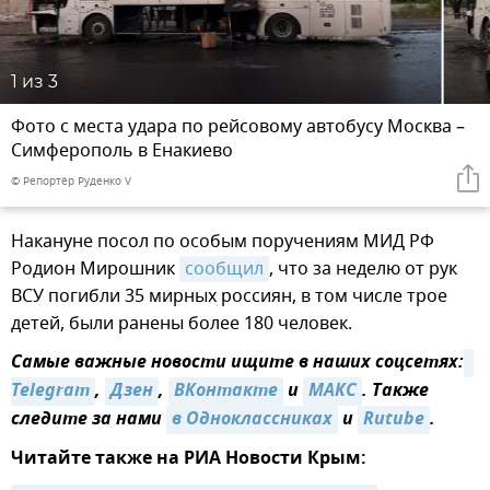
1
из 3
Фото с места удара по рейсовому автобусу Москва –
Симферополь в Енакиево
© Репортёр Руденко V
Накануне посол по особым поручениям МИД РФ
Родион Мирошник
сообщил
, что за неделю от рук
ВСУ погибли 35 мирных россиян, в том числе трое
детей, были ранены более 180 человек.
Самые важные новости ищите в наших соцсетях:
Telegram
,
Дзен
,
ВКонтакте
и
MAКС
. Также
следите за нами
в Одноклассниках
и
Rutube
.
Читайте также на РИА Новости Крым: