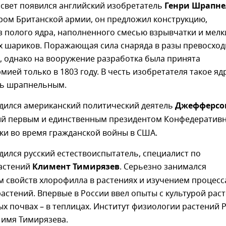
а свет появился английский изобретатель
Генри Шрапне
ром Британской армии, он предложил конструкцию,
 полого ядра, наполненного смесью взрывчатки и мелк
х шариков. Поражающая сила снаряда в разы превосход
, однако на вооружение разработка была принята
мией только в 1803 году. В честь изобретателя такое яд
ть шрапнельным.
одился американский политический деятель
Джефферсо
ий первым и единственным президентом Конфедератив
ки во время гражданской войны в США.
одился русский естествоиспытатель, специалист по
астений
Климент Тимирязев
. Серьезно занимался
 свойств хлорофилла в растениях и изучением процесс
астений. Впервые в России ввел опыты с культурой рас
ых почвах – в теплицах. Институт физиологии растений 
 имя Тимирязева.