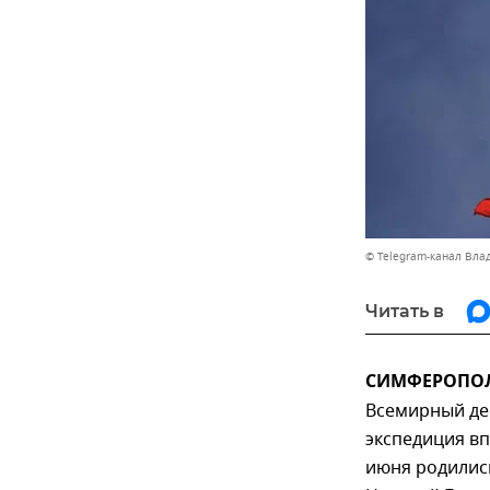
© Telegram-канал Вла
Читать в
СИМФЕРОПОЛЬ
Всемирный де
экспедиция вп
июня родились