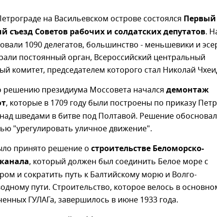
Петрограде на Васильевском острове состоялся
Первый
й съезд Советов рабочих и солдатских депутатов
. Н
овали 1090 делегатов, большинство - меньшевики и эсе
брали постоянный орган, Всероссийский центральный
й комитет, председателем которого стал Николай Чхеи
 решению президиума Моссовета начался
демонтаж
от
, которые в 1709 году были построены по приказу Петра
 над шведами в битве под Полтавой. Решение обоснова
ью "урегулировать уличное движение".
ло принято решение о
строительстве Беломорско-
 канала
, который должен был соединить Белое море с
ом и сократить путь к Балтийскому морю и Волго-
одному пути. Строительство, которое велось в основно
енных ГУЛАГа, завершилось в июне 1933 года.