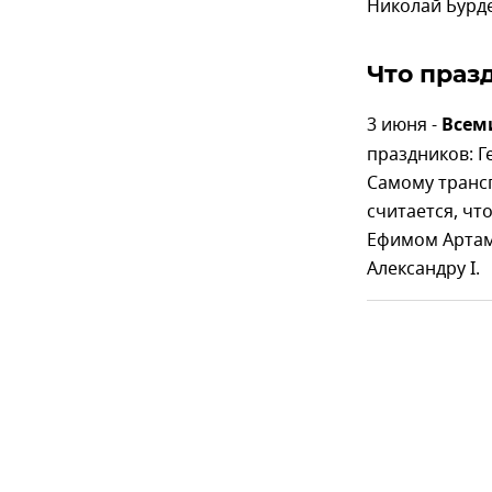
Николай Бурде
Что праз
3 июня -
Всем
праздников: Г
Самому трансп
считается, ч
Ефимом Артам
Александру I.