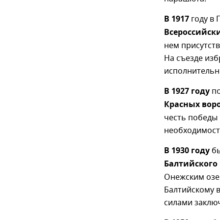
В 1917
году в 
Всероссийски
нем присутств
На съезде из
исполнительны
В 1927 году
по
Красных вор
честь победы
необходимост
В 1930 году
бы
Балтийского
Онежским озер
Балтийскому в
силами заключ