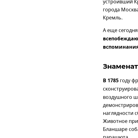
устроивший Кр
города Москва
Кремль.
А еще сегодн
всепобежда
вспоминания 
Знаменат
В 1785
году ф
сконструиров
воздушного ша
демонстрирова
наглядности с
Животное при
Бланшаре соба
парашюта.