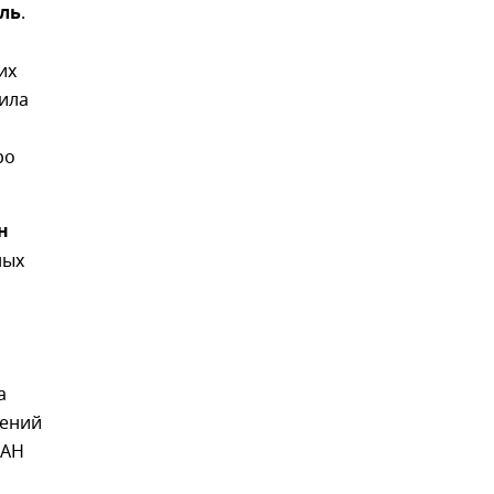
ль
.
их
ила
ро
н
ных
а
тений
РАН