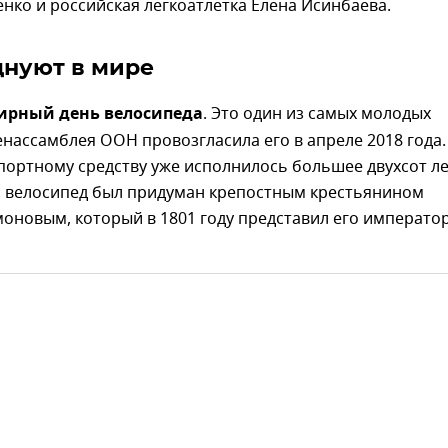
нко и российская легкоатлетка Елена Исинбаева.
днуют в мире
ирный день велосипеда
. Это один из самых молодых
енассамблея ООН провозгласила его в апреле 2018 года.
ортному средству уже исполнилось большее двухсот ле
то велосипед был придуман крепостным крестьянином
оновым, который в 1801 году представил его императо