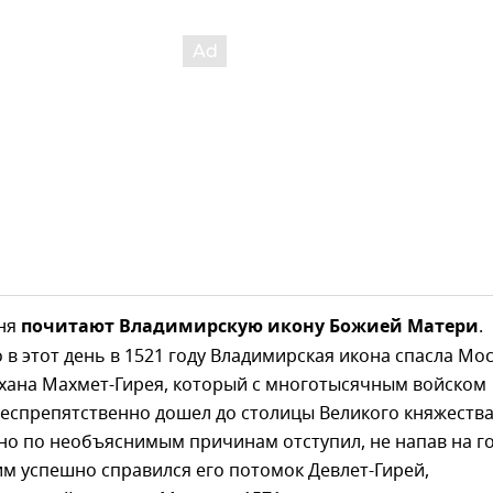
юня
почитают Владимирскую икону Божией Матери
.
о в этот день в 1521 году Владимирская икона спасла Мо
 хана Махмет-Гирея, который с многотысячным войском
беспрепятственно дошел до столицы Великого княжеств
но по необъяснимым причинам отступил, не напав на г
им успешно справился его потомок Девлет-Гирей,