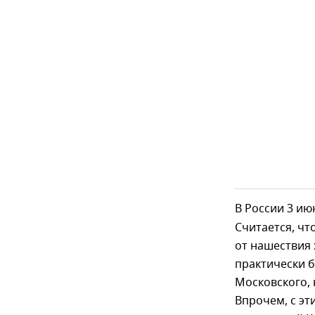
В России 3 и
Считается, чт
от нашествия
практически 
Московского, 
Впрочем, с эт