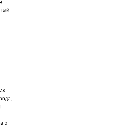
ы
нный
из
авда,
я
а о