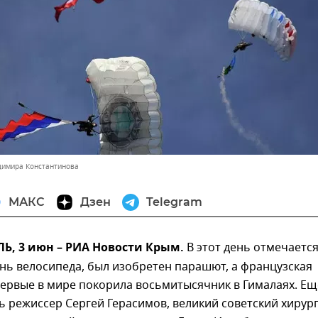
димира Константинова
МАКС
Дзен
Telegram
, 3 июн – РИА Новости Крым.
В этот день отмечаетс
нь велосипеда, был изобретен парашют, а французская
ервые в мире покорила восьмитысячник в Гималаях. Ещ
 режиссер Сергей Герасимов, великий советский хирур