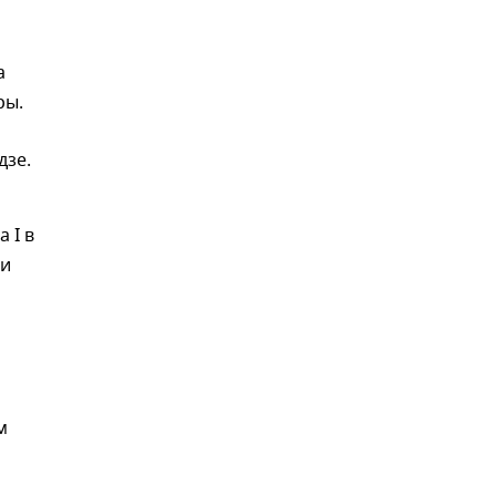
а
ры.
дзе.
 I в
ли
м