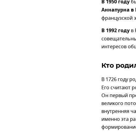
В 1950 году
бы
Аннапурна в
французской э
В 1992 году
в 
совещательны
интересов общ
Кто роди
В 1726 году р
Его считают 
Он первый пре
великого пото
внутренняя ча
именно эта ра
формирование 