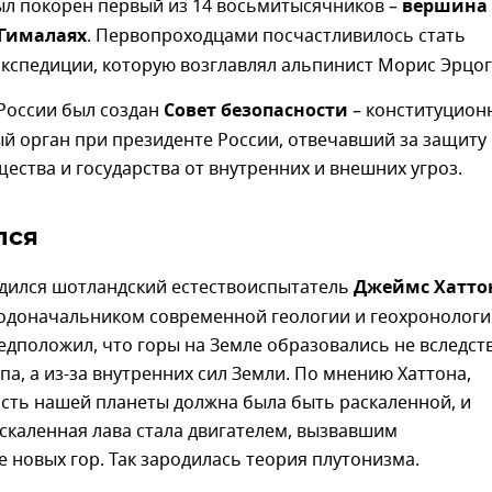
л покорен первый из 14 восьмитысячников –
вершина
 Гималаях
. Первопроходцами посчастливилось стать
кспедиции, которую возглавлял альпинист Морис Эрцог
России был создан
Совет безопасности
– конституцион
й орган при президенте России, отвечавший за защиту
ества и государства от внутренних и внешних угроз.
лся
одился шотландский естествоиспытатель
Джеймс Хатто
родоначальником современной геологии и геохронологи
дположил, что горы на Земле образовались не вследст
па, а из-за внутренних сил Земли. По мнению Хаттона,
сть нашей планеты должна была быть раскаленной, и
скаленная лава стала двигателем, вызвавшим
новых гор. Так зародилась теория плутонизма.