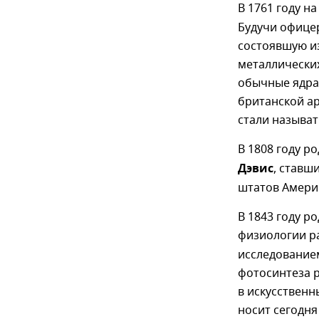
В 1761 году н
Будучи офице
состоявшую из
металлически
обычные ядра
британской ар
стали называ
В 1808 году р
Дэвис
, ставш
штатов Амери
В 1843 году р
физиологии р
исследованием
фотосинтеза р
в искусственн
носит сегодня