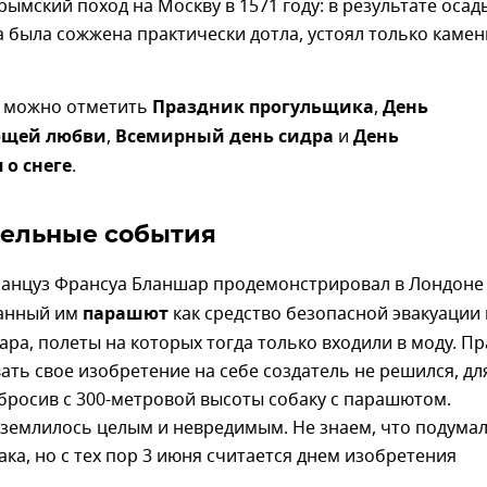
ымский поход на Москву в 1571 году: в результате осад
 была сожжена практически дотла, устоял только каме
я можно отметить
Праздник прогульщика
,
День
ющей любви
,
Всемирный день сидра
и
День
о снеге
.
ельные события
ранцуз Франсуа Бланшар продемонстрировал в Лондоне
анный им
парашют
как средство безопасной эвакуации 
ра, полеты на которых тогда только входили в моду. Пр
ть свое изобретение на себе создатель не решился, дл
бросив с 300-метровой высоты собаку с парашютом.
землилось целым и невредимым. Не знаем, что подумал
ка, но с тех пор 3 июня считается днем изобретения