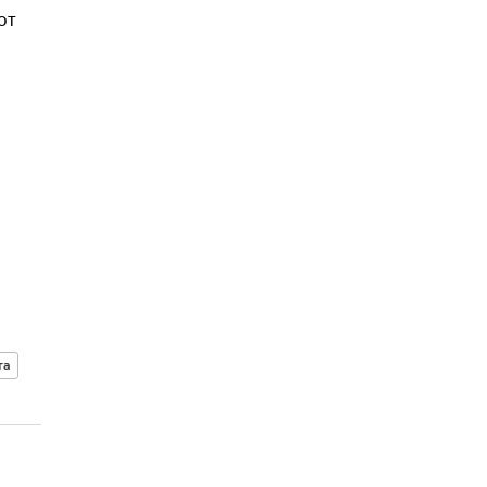
от
та