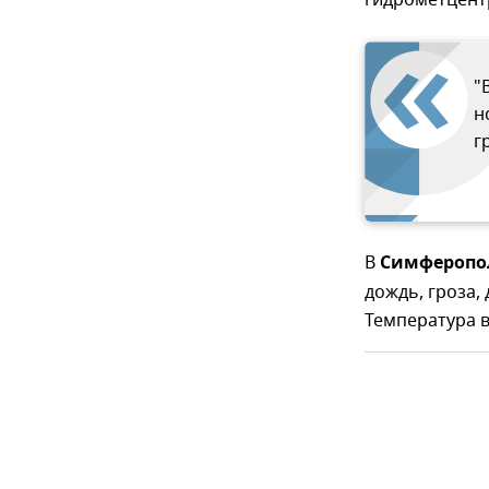
"
н
г
В
Симферопо
дождь, гроза, 
Температура в