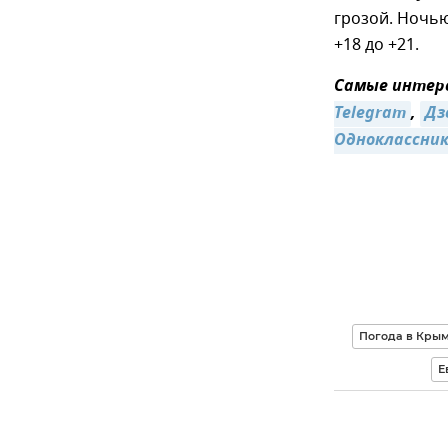
грозой. Ночью
+18 до +21.
Самые интере
Telegram
,
Дз
Одноклассни
Погода в Кры
Е