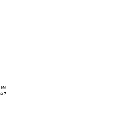
нем
й 7-