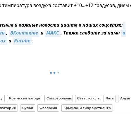
 температура воздуха составит +10...+12 градусов, днем 
сные и важные новости ищите в наших соцсетях:
ен
,
ВКонтакте
и
MAКС
. Также следите за нами
в 
ках
и
Rutube
.
му
Крымская погода
Симферополь
Севастополь
Ялта
Алуш
впатория
Судак
Феодосия
Крымский гидрометцентр