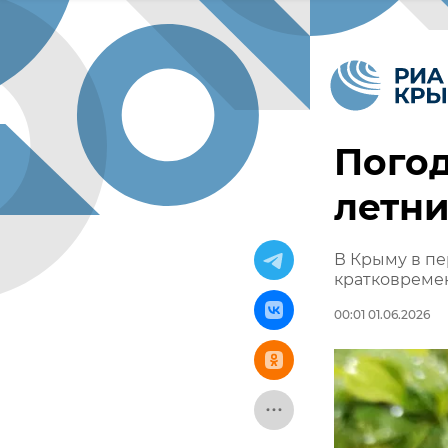
Погод
летни
В Крыму в пе
кратковреме
00:01 01.06.2026