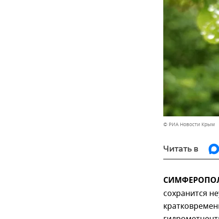
© РИА Новости Крым
Читать в
СИМФЕРОПОЛЬ
сохранится н
кратковремен
гидрометцент