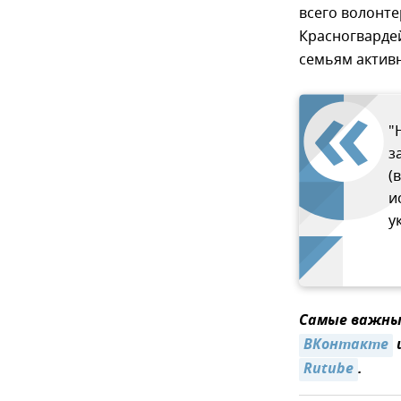
всего волонт
Красногвардей
семьям активн
"
з
(
и
у
Самые важные
ВКонтакте
Rutube
.