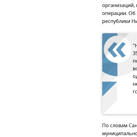
организаций,
операции. Об
республики Ни
"
3
п
в
о
н
г
По словам Сан
муниципально