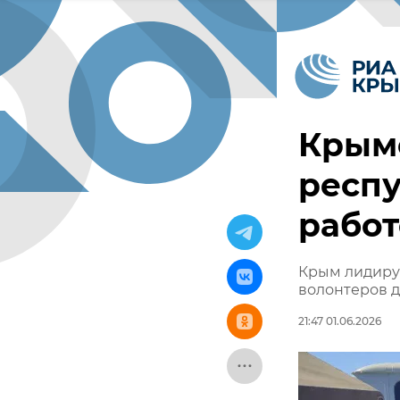
Крым
респу
работ
Крым лидируе
волонтеров 
21:47 01.06.2026