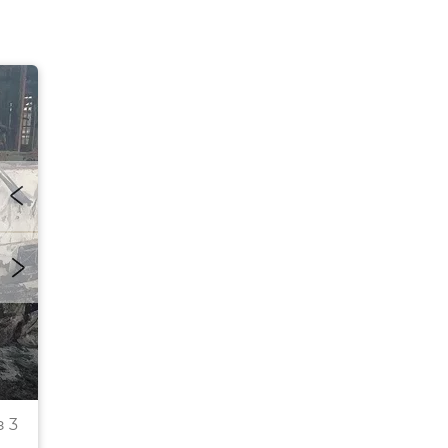
Энергодар подвергся массированной атаке БПЛ
 3