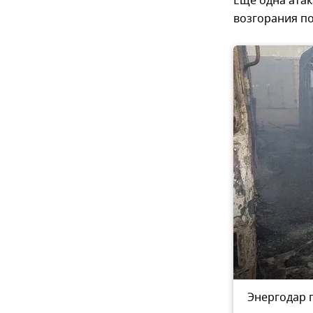
Еще одна атак
возгорания по
ванной атаке БПЛА ВСУ
Энергодар 
3
из 3