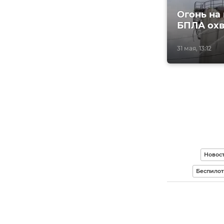
Огонь на
БПЛА охв
31 мая, 13:12
Новос
Беспилот