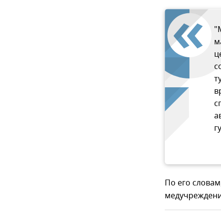
"
м
ц
с
т
в
с
а
г
По его словам
медучреждения