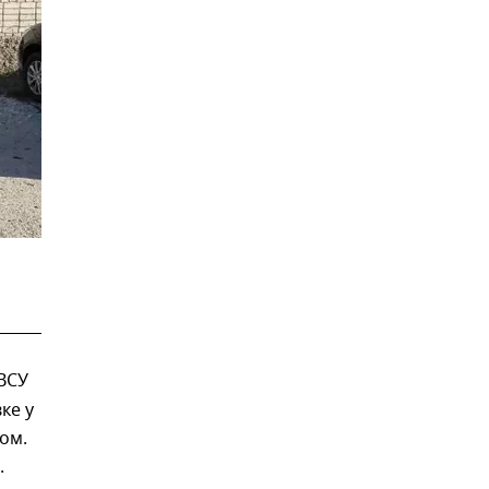
ВСУ
ке у
ом.
.