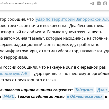
кой области Евгений Балицкий
атор сообщил, что
удар по территории Запорожской АЭ
ло трех часов ночи в воскресенье. Два беспилотника
анспортный цех объекта. Взрывом уничтожены шесть
ва автомобиля "Газель", которые находились на стоянке.
адали, радиационный фон в норме, идут работы по
ю инфраструктуры, отметил губернатор, назвав этот уд
го терроризма.
 России сообщили, что накануне ВСУ в очередной раз
порожскую АЭС
– удар пришелся по шестому энергобло
метрах от реакторного отсека.
 новости ищите в наших соцсетях:
Telegram
,
Дзен
и
МАКС
. Также следите за нами
в Одноклассниках
и