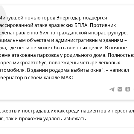
Минувшей ночью город Энергодар подвергся
ассированной атаке вражеских БПЛА. Противник
еленаправленно бил по гражданской инфраструктуре,
оциальным объектам и административным зданиям –
уда, где нет и не может быть военных целей. В ночное
ремя атакована парковка у родильного дома. Полность
горел микроавтобус, повреждены четыре легковых
втомобиля. В здании роддома выбиты окна", – написал
убернатор в своем канале МАКС.
, жертв и пострадавших как среди пациентов и персона
, так и прохожих удалось избежать.