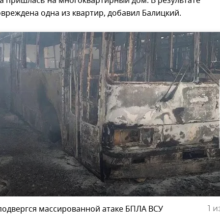
а пришлась на многоквартирный дом. В результате
вреждена одна из квартир, добавил Балицкий.
подвергся массированной атаке БПЛА ВСУ
1
из