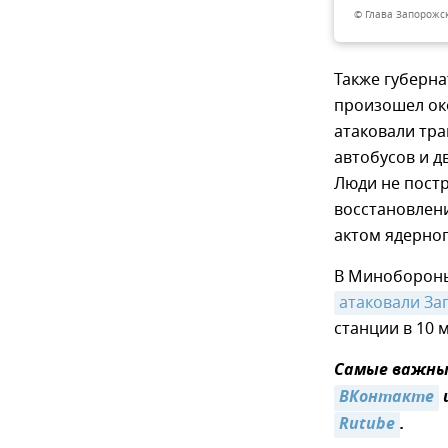
© Глава Запорожс
Также губерн
произошел око
атаковали тр
автобусов и д
Люди не постр
восстановлени
актом ядерно
В Минобороны
атаковали За
станции в 10 
Самые важные
ВКонтакте
Rutube
.