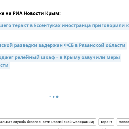
же на РИА Новости Крым:
его теракт в Ессентуках иностранца приговорили к 
нской разведки задержан ФСБ в Рязанской области
оджег релейный шкаф – в Крыму озвучили меры 
ости
альная служба безопасности Российской Федерации)
Теракт
Новос