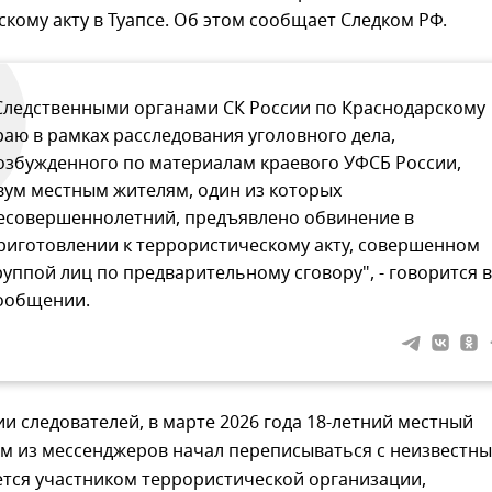
кому акту в Туапсе. Об этом сообщает Следком РФ.
Следственными органами СК России по Краснодарскому
раю в рамках расследования уголовного дела,
озбужденного по материалам краевого УФСБ России,
вум местным жителям, один из которых
есовершеннолетний, предъявлено обвинение в
риготовлении к террористическому акту, совершенном
руппой лиц по предварительному сговору", - говорится в
ообщении.
 следователей, в марте 2026 года 18-летний местный
м из мессенджеров начал переписываться с неизвестны
ется участником террористической организации,