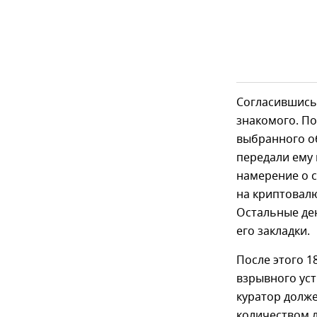
Согласившись 
знакомого. По
выбранного об
передали ему 
намерение о с
на криптовал
Остальные де
его закладки.
После этого 1
взрывного ус
куратор долж
количеством 