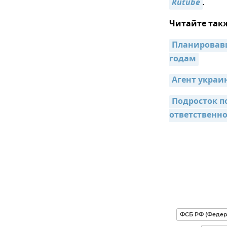
Rutube
.
Читайте так
Планировавш
годам
Агент украи
Подросток п
ответственн
ФСБ РФ (Федер