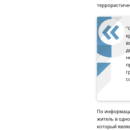
террористичес
"
к
в
д
н
п
г
с
По информации
житель в одно
который явля