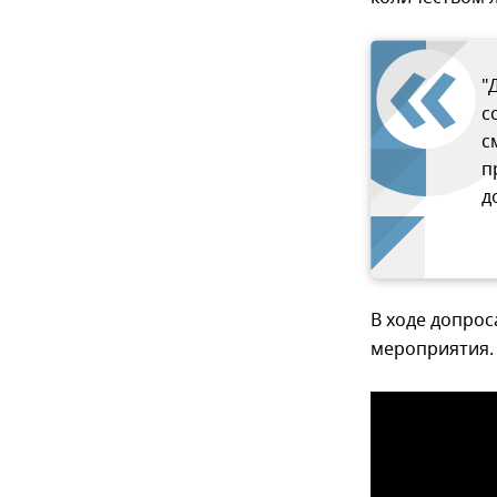
"
с
с
п
д
В ходе допро
мероприятия.