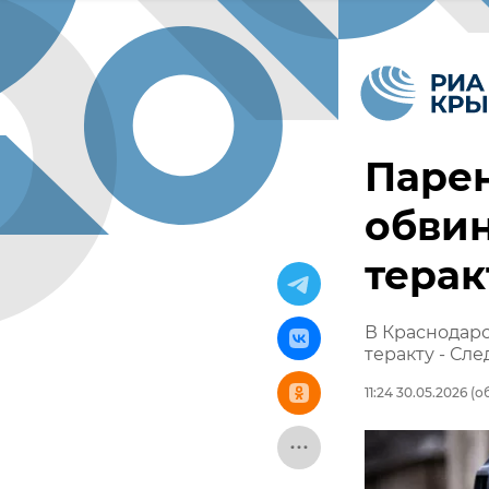
Парен
обви
терак
В Краснодарс
теракту - Сл
11:24 30.05.2026
(об