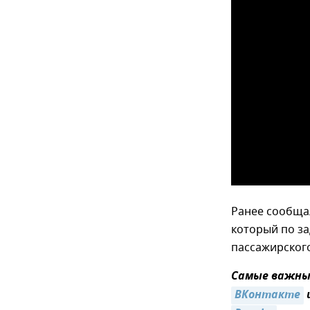
Ранее сообщал
который по з
пассажирского
Самые важные
ВКонтакте