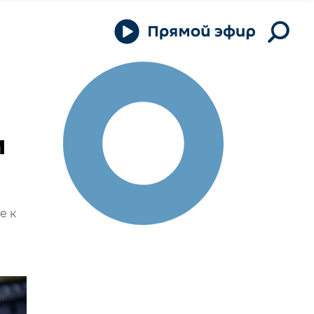
и
е к