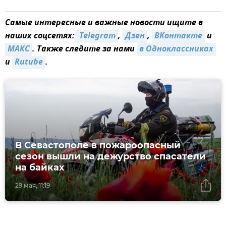
Самые интересные и важные новости ищите в
наших соцсетях:
 Telegram
,
Дзен
,
ВКонтакте
и
MAКС
. Также следите за нами
в Одноклассниках
и
Rutube
.
В Севастополе в пожароопасный
сезон вышли на дежурство спасатели
на байках
29 мая, 11:19