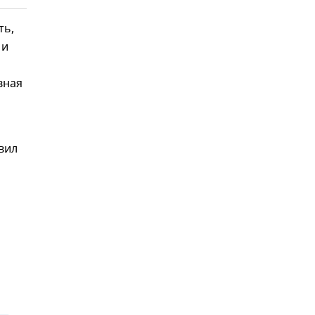
ть,
 и
вная
вил
,