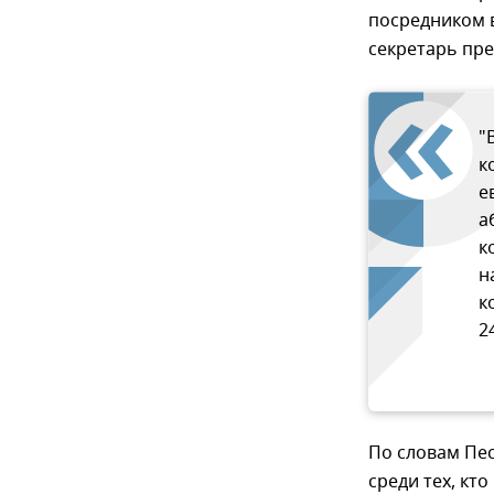
посредником в
секретарь пре
"
к
е
а
к
н
к
2
По словам Пес
среди тех, кт