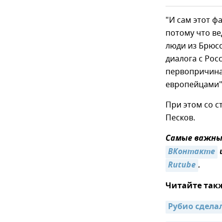
"И сам этот ф
потому что ве
люди из Брюсс
диалога с Росс
первопричина 
европейцами",
При этом со с
Песков.
Самые важные
ВКонтакте
Rutube
.
Читайте так
Рубио сдела