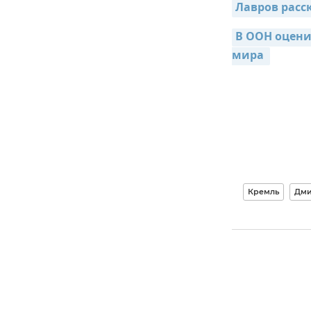
Лавров расс
В ООН оцени
мира 
Кремль
Дми