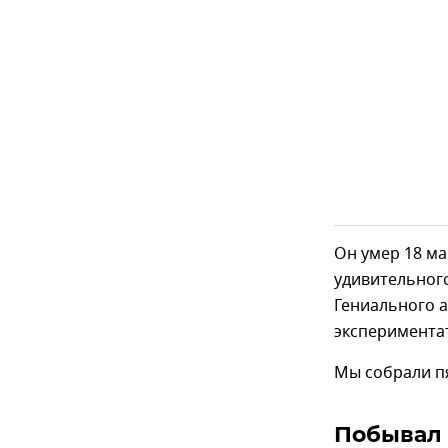
Он умер 18 ма
удивительного
Гениального а
эксперимента
Мы собрали пя
Побывал 