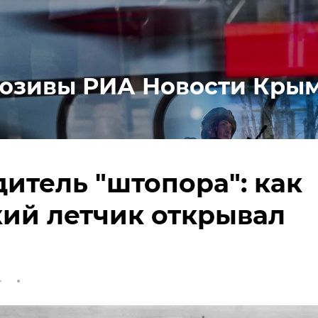
юзивы РИА Новости Кры
итель "штопора": как
ий летчик открывал