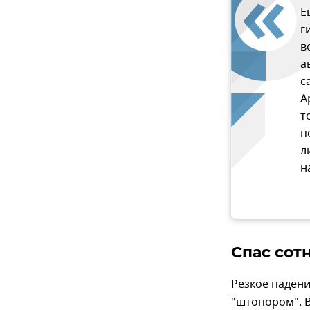
Е
г
в
а
с
А
т
п
л
н
Спас сот
Резкое падени
"штопором". В