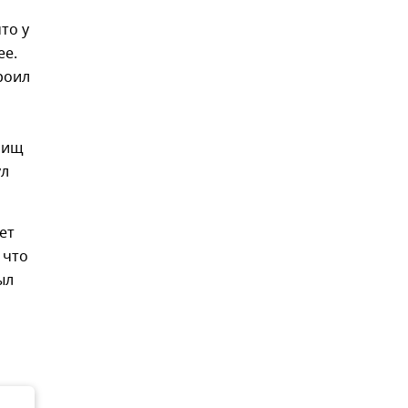
то у
ее.
роил
рищ
ул
ет
 что
ыл