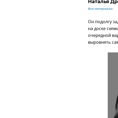
Наталья Д
Все материалы
Он подолгу за
на доске схем
очередной вар
выровнять сам