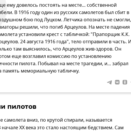
ще ему довелось постоять на месте… собственной
ибели. В 1916 году один из русских самолетов был сбит в
оздушном бою под Луцком. Летчика опознать не смогли,
виаторы решили, что погиб Арцеулов. На месте падения
амолета установили крест с табличкой: "Прапорщик К.К.
рцеулов. 24 августа 1916 года", тело отправили в часть. 
олько там выяснилось, что Арцеулов жив-здоров. Он
отом еще возглавил комиссию по установлению
ичности пилота. Побывал на месте трагедии, и… забрал
а память мемориальную табличку.
ни пилотов
е самолета вниз, по крутой спирали, называется
 начале ХХ века это стало настоящим бедствием. Сам