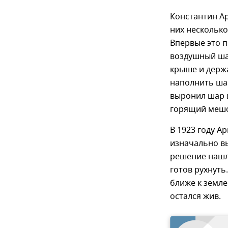
Константин Ар
них несколько
Впервые это п
воздушный шар
крыше и держа
наполнить ша
выронил шар и
горящий мешок
В 1923 году А
изначально вы
решение нашли
готов рухнуть
ближе к земле
остался жив.