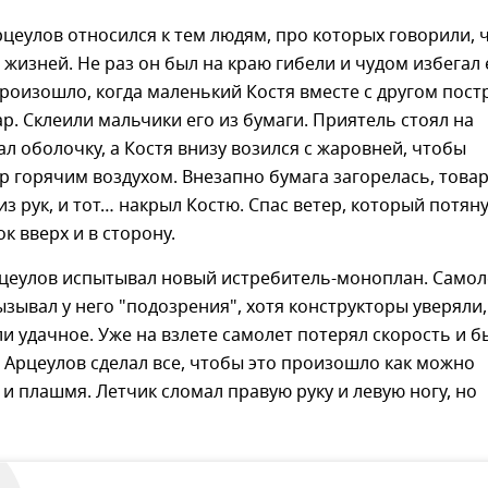
цеулов относился к тем людям, про которых говорили, ч
 жизней. Не раз он был на краю гибели и чудом избегал 
роизошло, когда маленький Костя вместе с другом пост
. Склеили мальчики его из бумаги. Приятель стоял на
л оболочку, а Костя внизу возился с жаровней, чтобы
р горячим воздухом. Внезапно бумага загорелась, това
з рук, и тот… накрыл Костю. Спас ветер, который потян
 вверх и в сторону.
рцеулов испытывал новый истребитель-моноплан. Самол
зывал у него "подозрения", хотя конструкторы уверяли,
 удачное. Уже на взлете самолет потерял скорость и б
. Арцеулов сделал все, чтобы это произошло как можно
 и плашмя. Летчик сломал правую руку и левую ногу, но