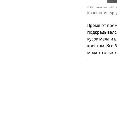
© Источник: sun1-18.u
Константин Арц
Время от врем
подкрадывался
кусок мела и 
крестом. Все 
может только 