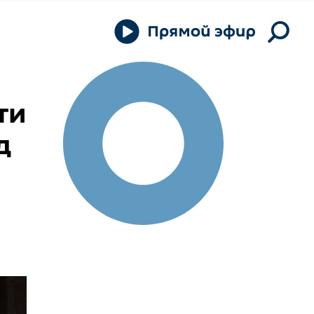
ти
д
е