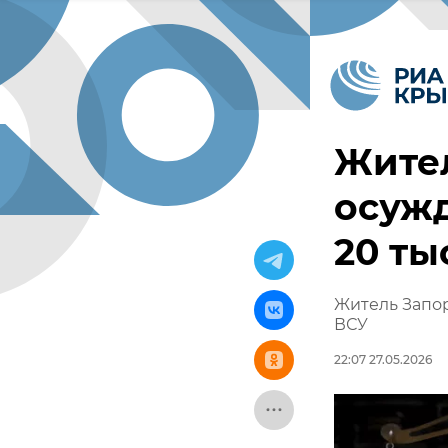
Жите
осужд
20 ты
Житель Запор
ВСУ
22:07 27.05.2026