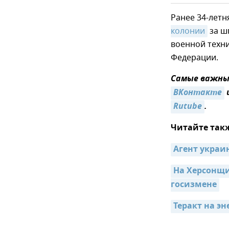
Ранее 34-лет
колонии
за ш
военной техн
Федерации.
Самые важные
ВКонтакте
Rutube
.
Читайте так
Агент украи
На Херсонщи
госизмене
Теракт на э