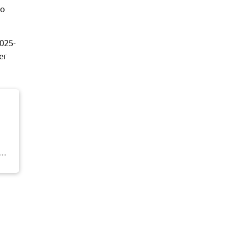
го
025-
ег