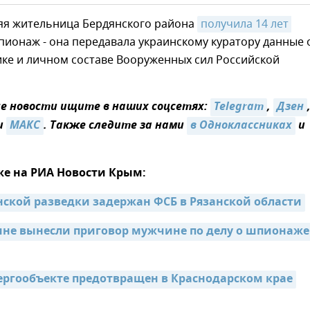
няя жительница Бердянского района
получила 14 лет 
пионаж - она передавала украинскому куратору данные 
ике и личном составе Вооруженных сил Российской
 новости ищите в наших соцсетях:
Telegram
,
Дзен
и
МАКС
. Также следите за нами
в Одноклассниках
и
же на РИА Новости Крым:
нской разведки задержан ФСБ в Рязанской области
не вынесли приговор мужчине по делу о шпионаже 
нергообъекте предотвращен в Краснодарском крае