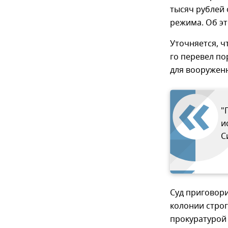
тысяч рублей 
режима. Об э
Уточняется, ч
го перевел по
для вооружен
"
и
С
Суд приговори
колонии стро
прокуратурой