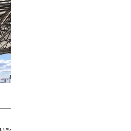
троль