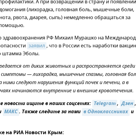
профилактики. А при возвращении в страну и появлени
домогания (лихорадка, головная боль, мышечные боли,
нота, рвота, диарея, сыпь) немедленно обращаться за
 помощью.
р здравоохранения РФ Михаил Мурашко на Междунаро
зопасности
заявил
, что в России есть наработки вакци
о штамма Эболы.
ередается от диких животных и распространяется среди
 симптомы — лихорадка, мышечные спазмы, головная бол
За ними следуют нарушения функций почек и печени, а в
учаях начинаются внутренние и внешние кровотечения.
 новости ищите в наших соцсетях:
Telegram
,
Дзен
и
МАКС
. Также следите за нами
в Одноклассниках
и
же на РИА Новости Крым: