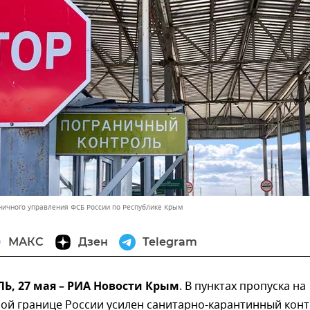
ничного управления ФСБ России по Республике Крым
МАКС
Дзен
Telegram
, 27 мая – РИА Новости Крым
. В пунктах пропуска на
ной границе России усилен санитарно-карантинный кон