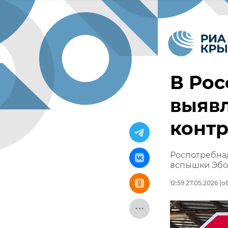
В Рос
выяв
контр
Роспотребнад
вспышки Эб
12:59 27.05.2026
(об