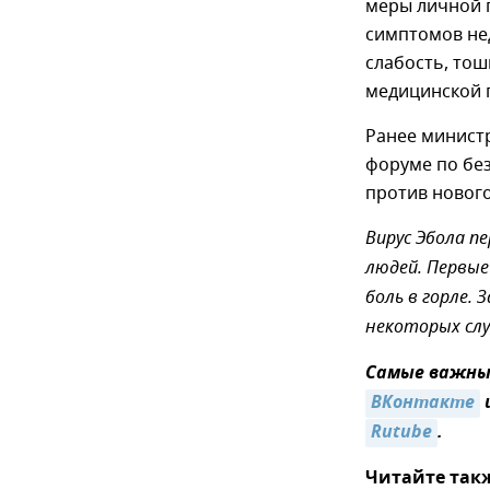
меры личной 
симптомов не
слабость, тош
медицинской
Ранее минист
форуме по бе
против новог
Вирус Эбола п
людей. Первые
боль в горле. 
некоторых сл
Самые важные
ВКонтакте
Rutube
.
Читайте так