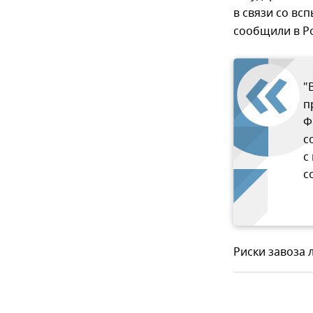
в связи со вс
сообщили в Р
"
п
Ф
с
с
с
Риски завоза 