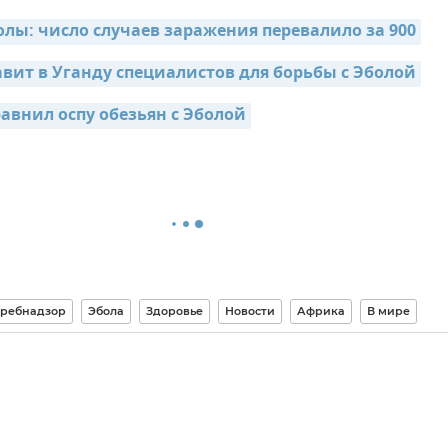
лы: число случаев заражения перевалило за 900
авит в Уганду специалистов для борьбы с Эболой
равнил оспу обезьян с Эболой
требнадзор
Эбола
Здоровье
Новости
Африка
В мире