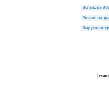
Вспышка Эбо
Россия напр
Вирусолог с
Роспо