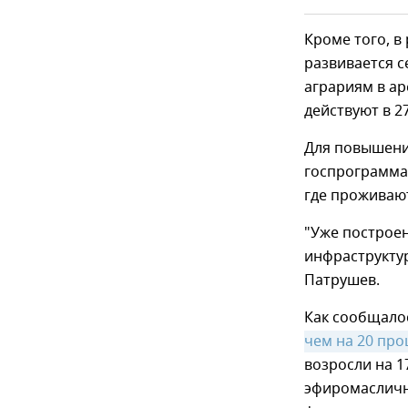
Кроме того, в
развивается 
аграриям в ар
действуют в 2
Для повышения
госпрограмма,
где проживают
"Уже построе
инфраструктур
Патрушев.
Как сообщалос
чем на 20 про
возросли на 17
эфиромасличны