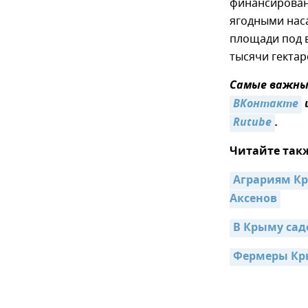
финансировани
ягодными наса
площади под в
тысячи гектар
Самые важные
ВКонтакте
Rutube
.
Читайте так
Аграриям Кр
Аксенов
В Крыму сад
Фермеры Кры