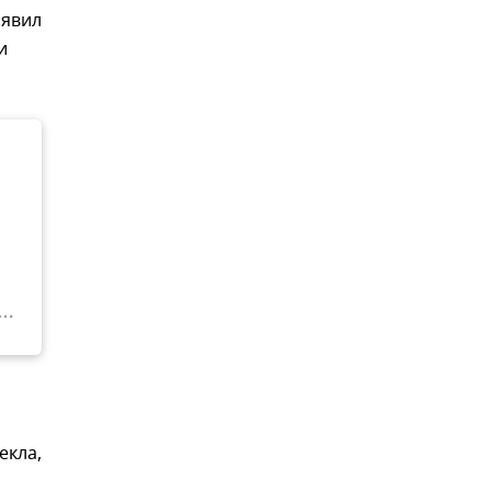
аявил
и
м
екла,