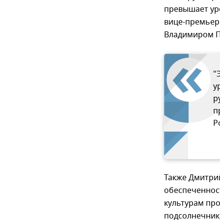
превышает ур
вице-премьер
Владимиром 
"
у
р
п
Р
Также Дмитрий
обеспеченнос
культурам про
подсолнечник,