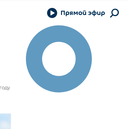
н
году