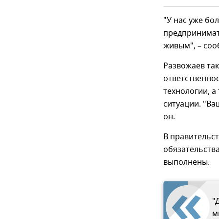
"У нас уже бо
предпринимате
живым", – соо
Развожаев так
ответственно
технологии, а
ситуации. "Ва
он.
В правительст
обязательства
выполнены.
"
м