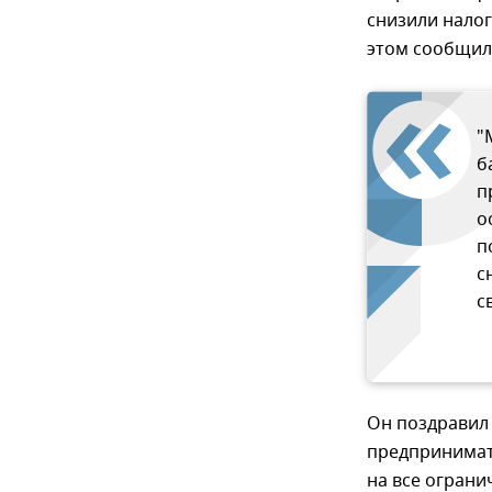
снизили нало
этом сообщил
"
б
п
о
п
с
с
Он поздравил 
предпринимате
на все ограни