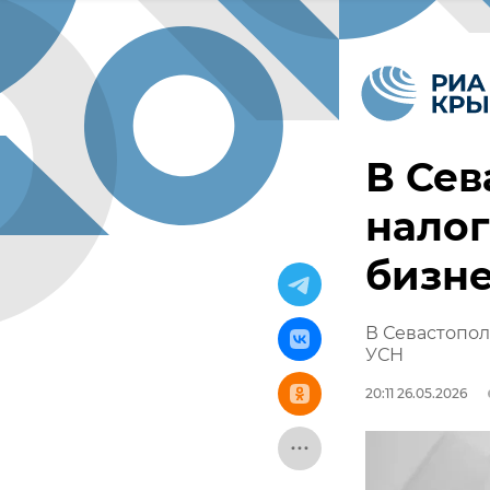
В Сев
налог
бизне
В Севастопол
УСН
20:11 26.05.2026