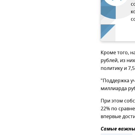
с
к
с
Кроме того, н
рублей, из ни
политику и 7,
"Поддержка уч
миллиарда руб
При этом собс
22% по сравне
впервые дости
Самые важные