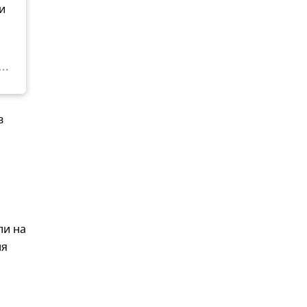
и
в
ли на
ля
,