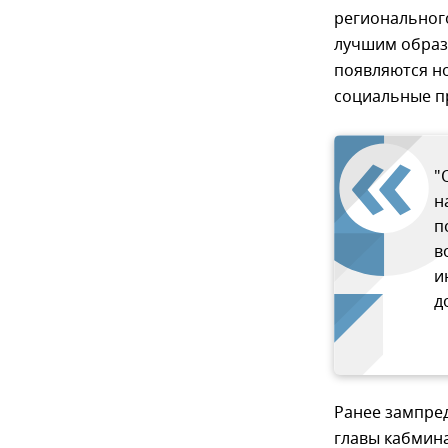
регионального
лучшим образо
появляются н
социальные п
"
н
п
в
и
д
Ранее зампре
главы кабмин