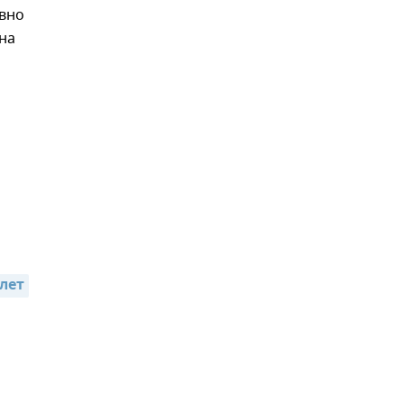
ивно
на
,
 лет