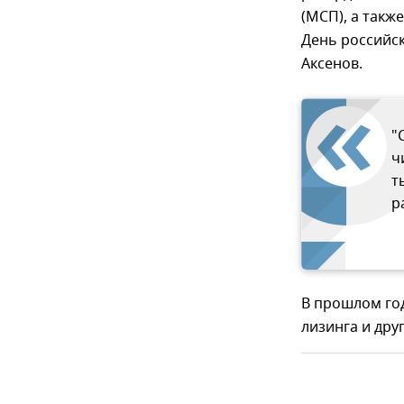
(МСП), а такж
День российс
Аксенов.
"
ч
т
р
В прошлом год
лизинга и дру