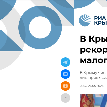
В Кр
рекор
малог
В Крыму числ
лиц превыси
09:32 26.05.2026