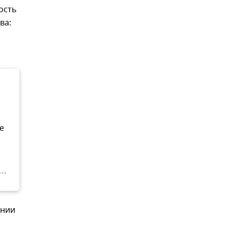
ость
ва:
е
ании