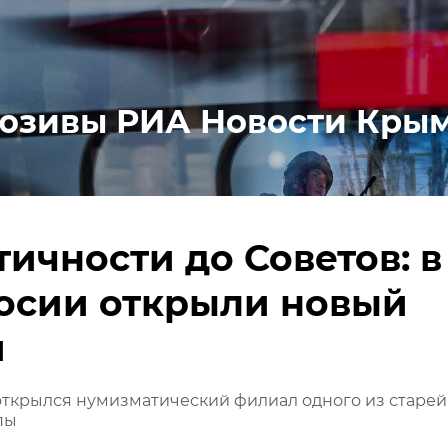
юзивы РИА Новости Кры
тичности до Советов: в
осии открыли новый
й
открылся нумизматический филиал одного из старе
пы