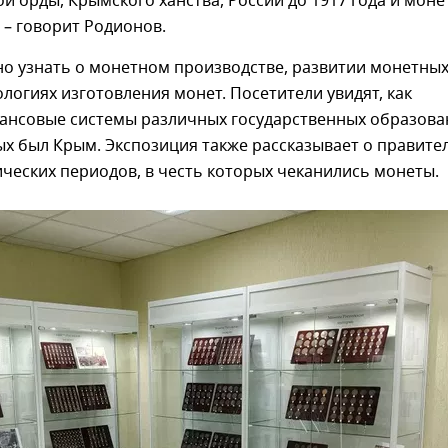
й орды, Крымского ханства, России до 1917 года и моне
 – говорит Родионов.
но узнать о монетном производстве, развитии монетны
ологиях изготовления монет. Посетители увидят, как
ансовые системы различных государственных образова
х был Крым. Экспозиция также рассказывает о правите
ческих периодов, в честь которых чеканились монеты.