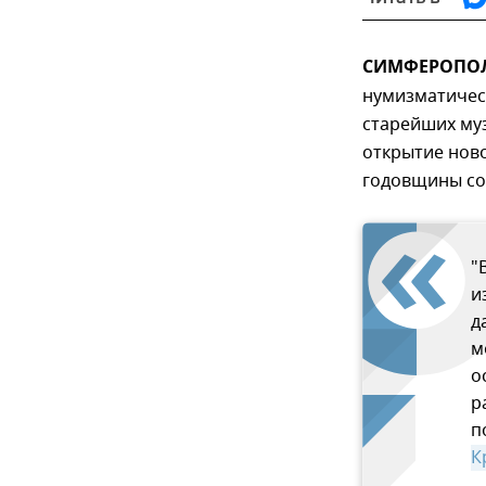
СИМФЕРОПОЛЬ
нумизматическ
старейших муз
открытие ново
годовщины со
"
и
д
м
о
р
п
К