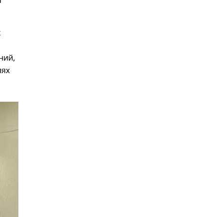
т
х
ний,
лях