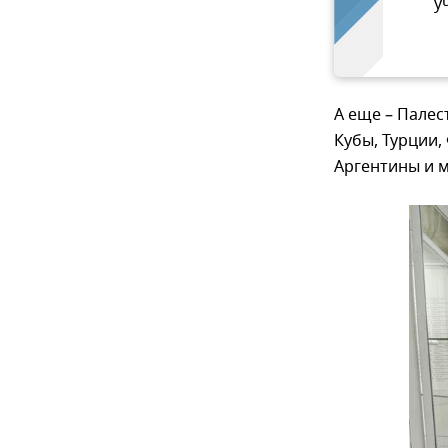
у
А еще – Палес
Кубы, Турции,
Аргентины и м