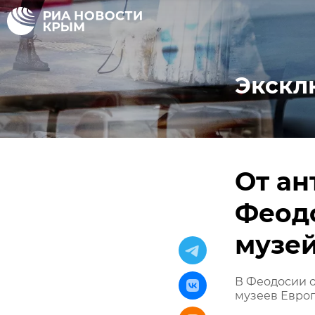
Экскл
От ан
Феод
музе
В Феодосии 
музеев Евро