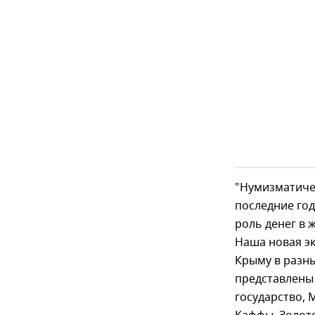
"Нумизматиче
последние год
роль денег в 
Наша новая э
Крыму в разны
представлены 
государство, 