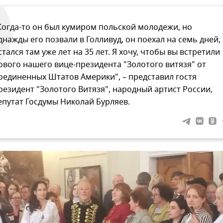
Когда-то он был кумиром польской молодежи, но
днажды его позвали в Голливуд, он поехал на семь дней, 
стался там уже лет на 35 лет. Я хочу, чтобы вы встретили
ового нашего вице-президента "Золотого витязя" от
оединенных Штатов Америки", – представил гостя
резидент "Золотого Витязя", народный артист России,
епутат Госдумы Николай Бурляев.