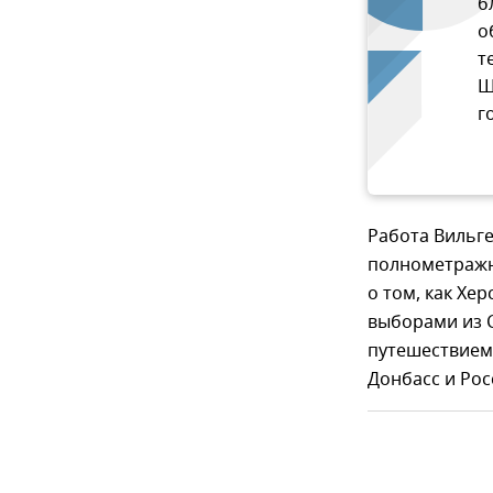
б
о
т
Ш
г
Работа Вильг
полнометражны
о том, как Хе
выборами из С
путешествием
Донбасс и Рос