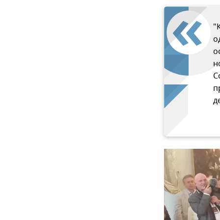
"
о
о
н
С
п
д