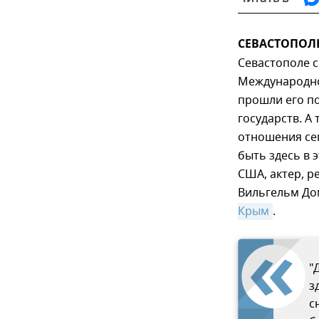
СЕВАСТОПОЛЬ,
Севастополе 
Международно
прошли его по
государств. А
отношения се
быть здесь в 
США, актер, р
Вильгельм До
Крым
.
"
з
с