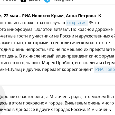
 22 мая – РИА Новости Крым, Анна Петрова.
В
состоялись торжества по случаю
открытия
35-го
го кинофорума "Золотой витязь". По красной дорожке
четные гости и участники из России и дружественных е
 также стран, с которыми в геополитическом контексте
годня очень непросты, что не помешало их представит
этот день. В их числе новый вице-президент кинофорума
ежиссер и сценарист Марек Пробош, его коллега из Гер
мке-Шульц и другие, передает корреспондент
РИА Ново
Дорогие севастопольцы! Мы очень рады, что можем быт
десь в этом прекрасном городе. Вильгельм очень много
нимал в Донбассе в других городах России. И мы очень