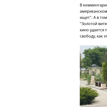
В комментари
американском 
ищет". А в то
"Золотой витя
кино удается 
свободу, как э