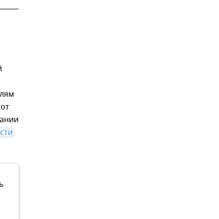
й
елям
 от
мании
сти 
ь