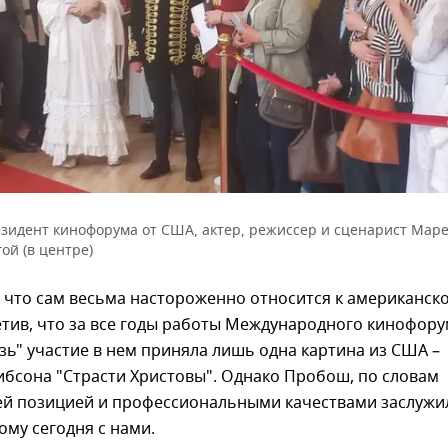
зидент кинофорума от США, актер, режиссер и сценарист Мар
ой (в центре)
 что сам весьма настороженно относится к американск
етив, что за все годы работы Международного кинофор
зь" участие в нем приняла лишь одна картина из США –
ибсона "Страсти Христовы". Однако Пробош, по словам
оей позицией и профессиональными качествами заслужи
ому сегодня с нами.