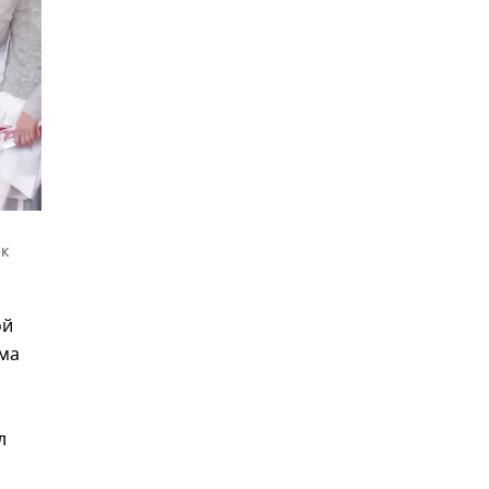
ек
ой
ума
л