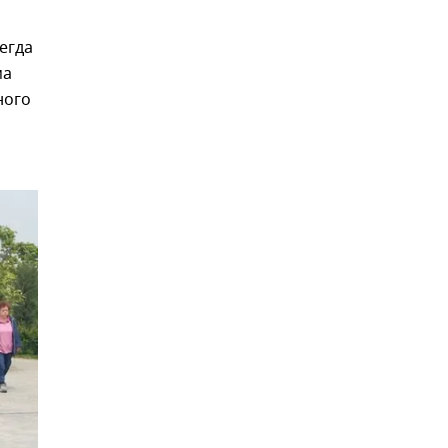
егда
ма
ного