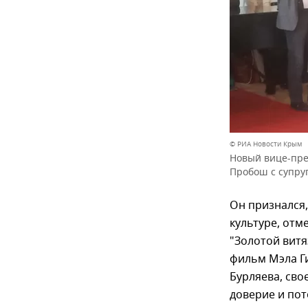
© РИА Новости Крым
Новый вице-пре
Пробош с супруг
Он признался,
культуре, отм
"Золотой витя
фильм Мэла Г
Бурляева, св
доверие и пот