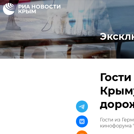
Экскл
Гости
Крым
доро
Гости из Гер
кинофорума "