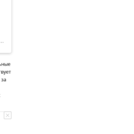
ьные
твует
 за
х