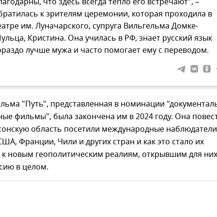
лагодарны, что здесь всегда тепло его встречают", –
братилась к зрителям церемонии, которая проходила в
еатре им. Луначарского, супруга Вильгельма Домке-
ульца, Кристина. Она училась в РФ, знает русский язык
ораздо лучше мужа и часто помогает ему с переводом.
ельма "Путь", представленная в номинации "документал
е фильмы", была закончена им в 2024 году. Она повес
рсонскую область посетили международные наблюдатели
ША, Франции, Чили и других стран и как это стало их
 к новым геополитическим реалиям, открывшим для ни
сию в целом.