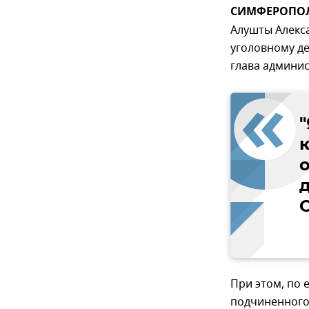
СИМФЕРОПОЛЬ
Алушты Алекс
уголовному д
глава админис
к
При этом, по 
подчиненного