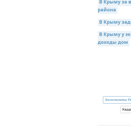
В Крыму за 
района
В Крыму зад
В Крыму у э
доходы дом
Эксклюзивы Р
Кадр