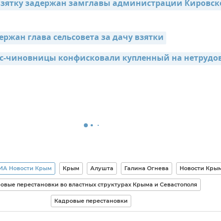
взятку задержан замглавы администрации Кировско
ержан глава сельсовета за дачу взятки
кс-чиновницы конфисковали купленный на нетрудов
ИА Новости Крым
Крым
Алушта
Галина Огнева
Новости Кры
овые перестановки во властных структурах Крыма и Севастополя
Кадровые перестановки