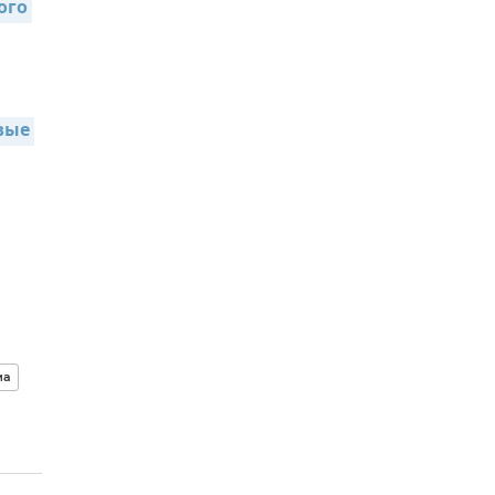
го 
ые 
ма