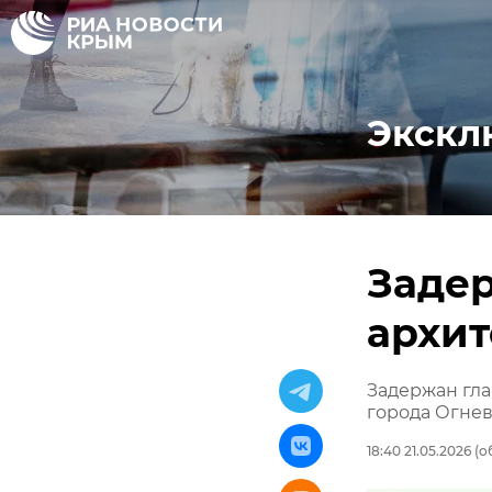
Экскл
Заде
архи
Задержан гла
города Огне
18:40 21.05.2026
(об