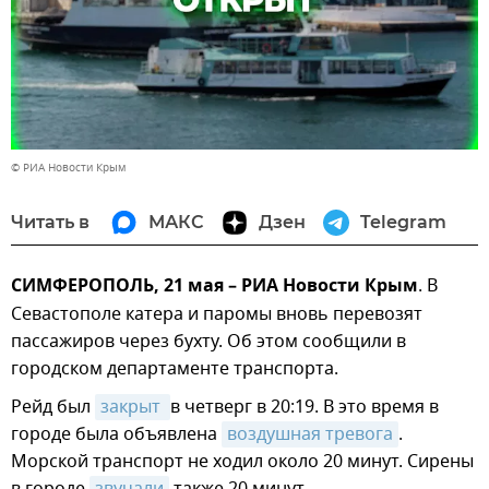
© РИА Новости Крым
Читать в
МАКС
Дзен
Telegram
СИМФЕРОПОЛЬ, 21 мая – РИА Новости Крым
. В
Севастополе катера и паромы вновь перевозят
пассажиров через бухту. Об этом сообщили в
городском департаменте транспорта.
Рейд был
закрыт 
в четверг в 20:19. В это время в
городе была объявлена
воздушная тревога
.
Морской транспорт не ходил около 20 минут. Сирены
в городе
звучали
также 20 минут.