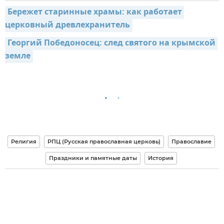
Бережет старинные храмы: как работает 
церковный древлехранитель
Георгий Победоносец: след святого на крымской 
земле
Религия
РПЦ (Русская православная церковь)
Православие
Праздники и памятные даты
История