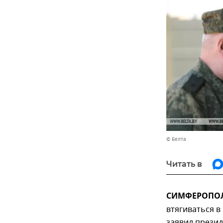
© Белта
Читать в
СИМФЕРОПОЛЬ
втягиваться в
заявил презид