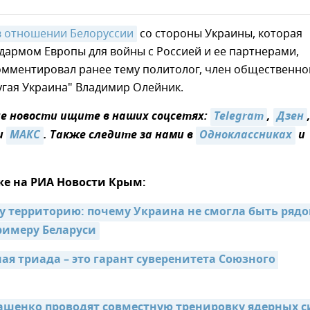
в отношении Белоруссии
со стороны Украины, которая
дармом Европы для войны с Россией и ее партнерами,
омментировал ранее тему политолог, член общественно
угая Украина" Владимир Олейник.
 новости ищите в наших соцсетях:
Telegram
,
Дзен
и
MAКС
. Также следите за нами в
Одноклассниках
и
же на РИА Новости Крым:
у территорию: почему Украина не смогла быть рядом
римеру Беларуси
ая триада – это гарант суверенитета Союзного 
ашенко проводят совместную тренировку ядерных с