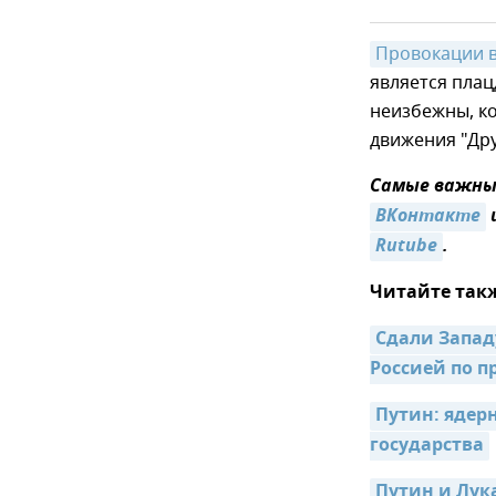
Провокации 
является плац
неизбежны, к
движения "Др
Самые важные
ВКонтакте
Rutube
.
Читайте так
Сдали Запад
Россией по п
Путин: ядерн
государства
Путин и Лук