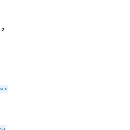
го
,
 с 
ил