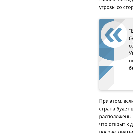
угрозы со сто
"
б
с
У
н
б
При этом, есл
страна будет 
расположены д
что открыт к 
посоветоватьс