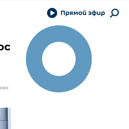
ос
енко