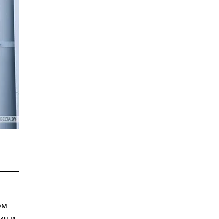
ом
ия и