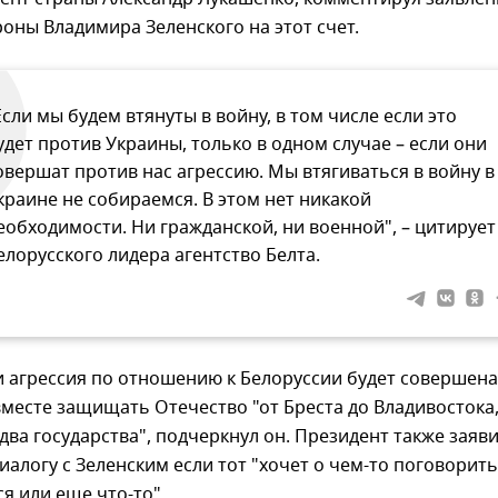
роны Владимира Зеленского на этот счет.
Если мы будем втянуты в войну, в том числе если это
удет против Украины, только в одном случае – если они
овершат против нас агрессию. Мы втягиваться в войну в
краине не собираемся. В этом нет никакой
еобходимости. Ни гражданской, ни военной", – цитирует
елорусского лидера агентство Белта.
и агрессия по отношению к Белоруссии будет совершена
вместе защищать Отечество "от Бреста до Владивостока,
ва государства", подчеркнул он. Президент также заяви
диалогу с Зеленским если тот "хочет о чем-то поговорить
я или еще что-то".