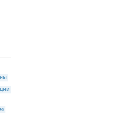
ины
ции 
ва