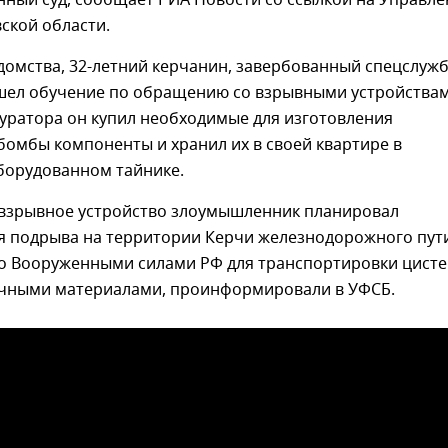
нный суд, сообщает РИА Новости со ссылкой на Управле
ской области.
домства, 32-летний керчанин, завербованный спецслуж
шел обучение по обращению со взрывными устройствам
уратора он купил необходимые для изготовления
омбы компоненты и хранил их в своей квартире в
борудованном тайнике.
взрывное устройство злоумышленник планировал
я подрыва на территории Керчи железнодорожного пут
о Вооруженными силами РФ для транспортировки цисте
чными материалами, проинформировали в УФСБ.