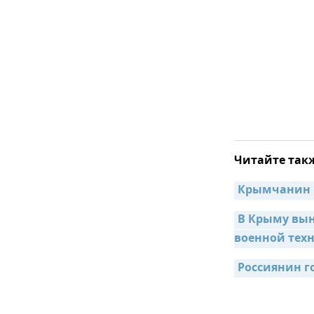
Читайте так
Крымчанин п
В Крыму вын
военной тех
Россиянин г