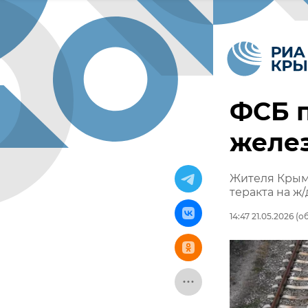
ФСБ п
желез
Жителя Крыма
теракта на ж/
14:47 21.05.2026
(об