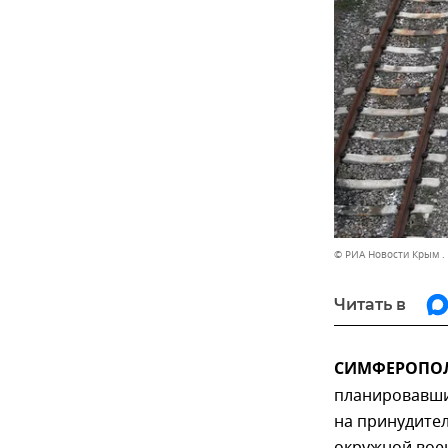
© РИА Новости Крым .
Читать в
СИМФЕРОПОЛЬ
планировавши
на принудите