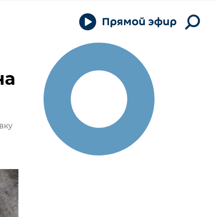
на
вку