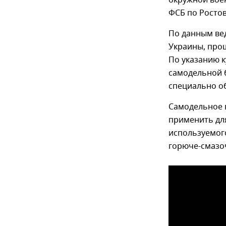
окружной вое
ФСБ по Ростов
По данным ве
Украины, про
По указанию к
самодельной б
специально о
Самодельное 
применить дл
используемог
горюче-смазо