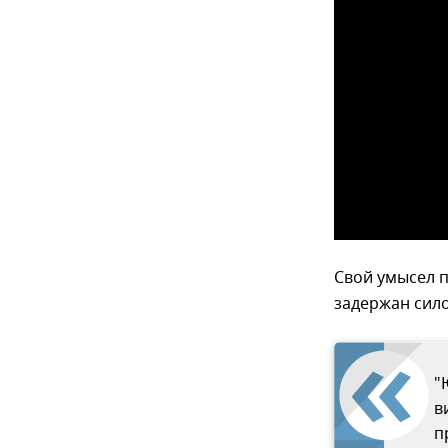
Свой умысел п
задержан сил
"
в
п