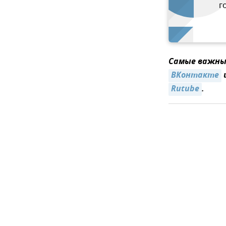
г
Самые важные
ВКонтакте
Rutube
.