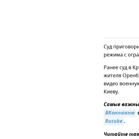
Суд приговори
режима с огра
Ранее суд в К
жителя Оренбу
видео военну
Киеву.
Самые важные
ВКонтакте
Rutube
.
Читайте так