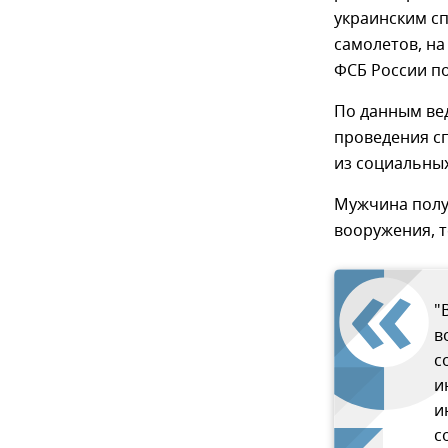
украинским сп
самолетов, на
ФСБ России по
По данным ве
проведения сп
из социальных
Мужчина полу
вооружения, 
"
в
с
и
и
с