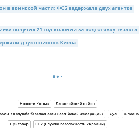
он в воинской части: ФСБ задержала двух агентов 
иева получил 21 год колонии за подготовку теракта
ержали двух шпионов Киева
Новости Крыма
Джанкойский район
ральная служба безопасности Российской Федерации)
Суд
Шпион
Приговор
СБУ (Служба безопасности Украины)