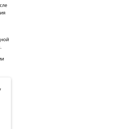
сле
ния
дной
.
ии
у