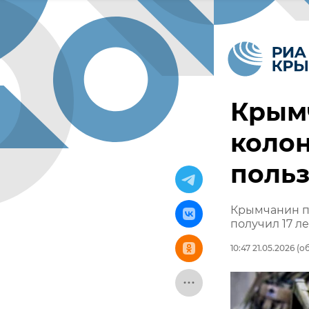
Крымч
колон
поль
Крымчанин пе
получил 17 л
10:47 21.05.2026
(об