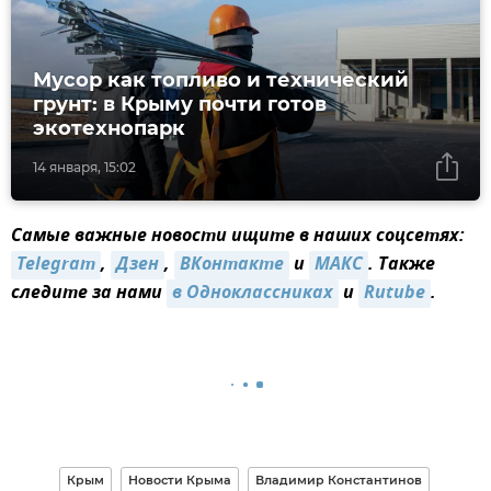
Мусор как топливо и технический
грунт: в Крыму почти готов
экотехнопарк
14 января, 15:02
Самые важные новости ищите в наших соцсетях:
Telegram
,
Дзен
,
ВКонтакте
и
МАКС
. Также
следите за нами
в Одноклассниках
и
Rutube
.
Крым
Новости Крыма
Владимир Константинов