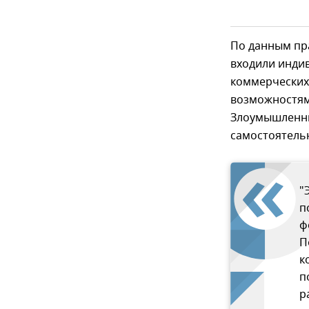
По данным пр
входили инди
коммерческих
возможностям
Злоумышленни
самостоятельн
"
п
ф
П
к
п
р