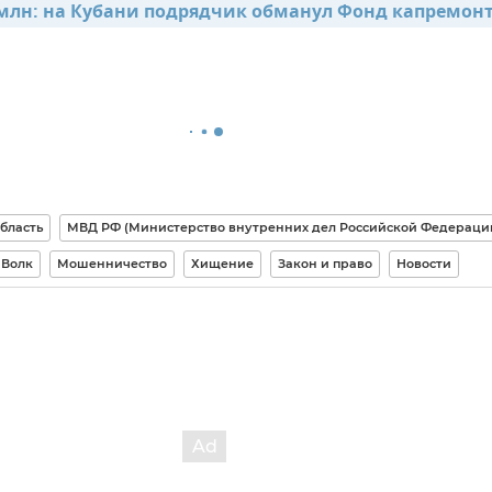
 млн: на Кубани подрядчик обманул Фонд капремонт
бласть
МВД РФ (Министерство внутренних дел Российской Федераци
 Волк
Мошенничество
Хищение
Закон и право
Новости