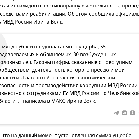
екая инвалидов в противоправную деятельность, прово
 средствами реабилитации. Об этом сообщила официал
ь МВД России Ирина Волк.
1 млрд рублей предполагаемого ущерба, 55
одозреваемых и обвиняемых, 30 возбужденных
головных дел. Таковы цифры, связанные с преступным
ообществом, деятельность которого пресекли мои
оллеги из Главного Управления экономической
езопасности и противодействия коррупции МВД России
овместно с сотрудниками ГУ МВД России по Челябинско
бласти", - написала в МАКС Ирина Волк.
, что на данный момент установленная сумма ущерба