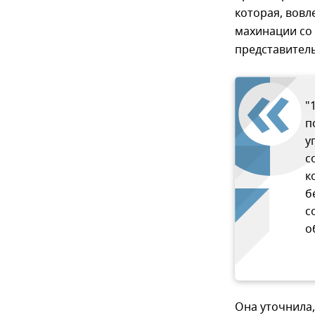
которая, вовл
махинации со
представител
"
п
у
с
к
б
с
о
Она уточнила