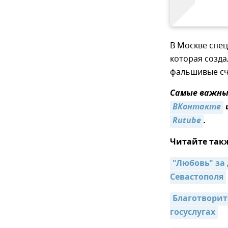
В Москве спе
которая созд
фальшивые сч
Самые важные
ВКонтакте
Rutube
.
Читайте так
"Любовь" за
Севастополя
Благотворит
госуслугах