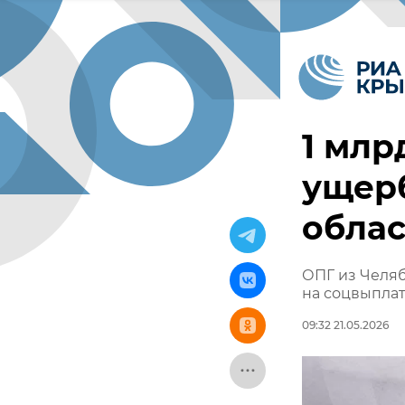
1 млр
ущерб
обла
ОПГ из Челяб
на соцвыпла
09:32 21.05.2026