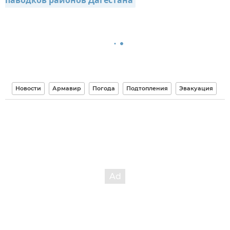
паводков районов Дагестана
Новости
Армавир
Погода
Подтопления
Эвакуация