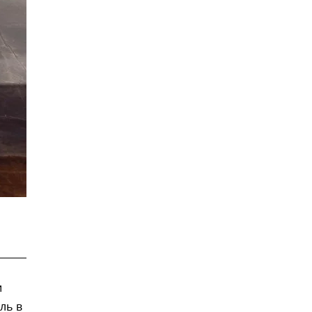
и
ль в