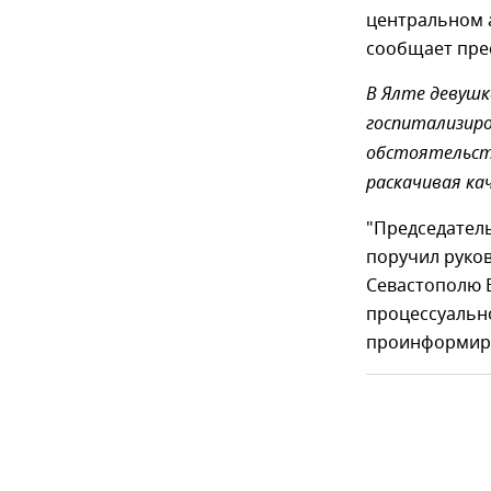
центральном 
сообщает прес
В Ялте девуш
госпитализиро
обстоятельст
раскачивая кач
"Председател
поручил руков
Севастополю 
процессуально
проинформиро