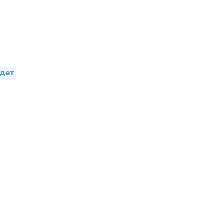
,
дет 