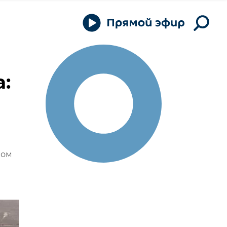
а:
ном