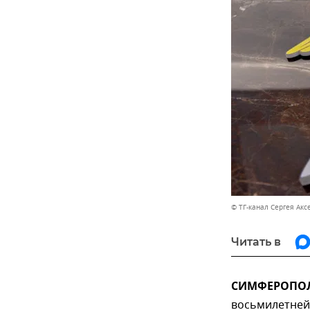
© ТГ-канал Сергея Акс
Читать в
СИМФЕРОПОЛЬ
восьмилетней 