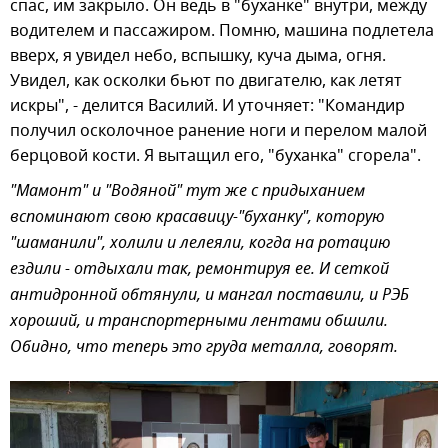
спас, им закрыло. Он ведь в "буханке" внутри, между
водителем и пассажиром. Помню, машина подлетела
вверх, я увидел небо, вспышку, куча дыма, огня.
Увидел, как осколки бьют по двигателю, как летят
искры", - делится Василий. И уточняет: "Командир
получил осколочное ранение ноги и перелом малой
берцовой кости. Я вытащил его, "буханка" сгорела".
"Мамонт" и "Водяной" тут же с придыханием
вспоминают свою красавицу-"буханку", которую
"шаманили", холили и лелеяли, когда на ротацию
ездили - отдыхали так, ремонтируя ее. И сеткой
антидронной обтянули, и мангал поставили, и РЭБ
хороший, и транспортерными лентами обшили.
Обидно, что теперь это груда металла, говорят.