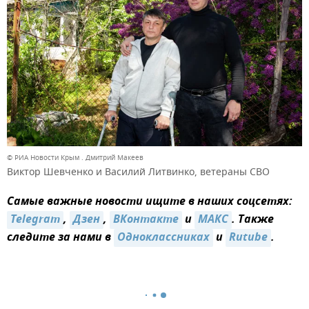
© РИА Новости Крым . Дмитрий Макеев
Виктор Шевченко и Василий Литвинко, ветераны СВО
Самые важные новости ищите в наших соцсетях:
Telegram
,
Дзен
,
ВКонтакте
и
MAКС
. Также
следите за нами в
Одноклассниках
и
Rutube
.