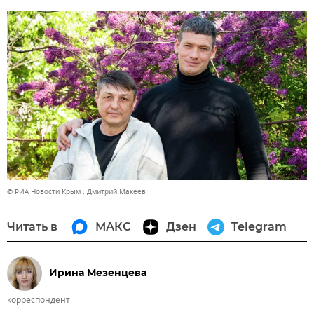
© РИА Новости Крым . Дмитрий Макеев
Читать в
МАКС
Дзен
Telegram
Ирина Мезенцева
корреспондент