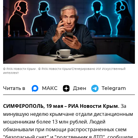
© РИА Новости Крым . © РИА Новости Крым/Сгенерировано ИИ Искусственный
интеллект
Читать в
МАКС
Дзен
Telegram
СИМФЕРОПОЛЬ, 19 мая – РИА Новости Крым.
За
минувшую неделю крымчане отдали дистанционным
мошенникам более 13 млн рублей. Людей
обманывали при помощи распространенных схем
"безопасный счет" и "родственник в ДТП", сообщили