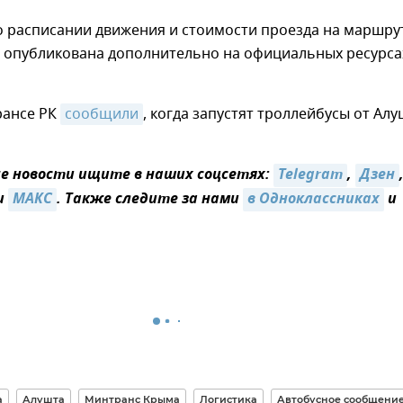
 расписании движения и стоимости проезда на маршру
т опубликована дополнительно на официальных ресурса
рансе РК
сообщили
, когда запустят троллейбусы от Ал
 новости ищите в наших соцсетях:
Telegram
,
Дзен
и
MAКС
. Также следите за нами
в Одноклассниках
и
а
Алушта
Минтранс Крыма
Логистика
Автобусное сообщени