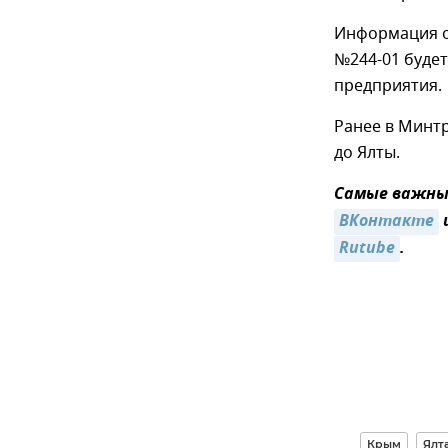
Информация о
№244-01 буде
предприятия.
Ранее в Минт
до Ялты.
Самые важные
ВКонтакте
Rutube
.
Крым
Ялт