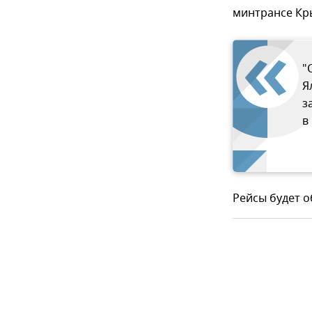
минтрансе Кр
"
Я
з
в
Рейсы будет 