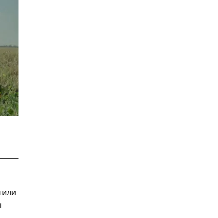
тили
ы