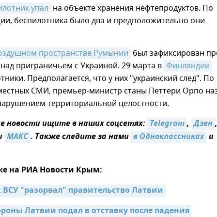
илотник упал
на объекте хранения нефтепродуктов. По
ии, беспилотника было два и предположительно они
воздушном пространстве Румынии
был зафиксирован пр
над приграничьем с Украиной. 29 марта в
Финляндии
тники. Предполагается, что у них "украинский след". По
естных СМИ, премьер-министр станы Петтери Орпо на
нарушением территориальной целостности.
 новости ищите в наших соцсетях:
Telegram
,
Дзен
и
МАКС
. Также следите за нами
в Одноклассниках
и
же на РИА Новости Крым:
 ВСУ "разорвал" правительство Латвии
роны Латвии подал в отставку после падения 