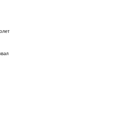
олет
звал
,