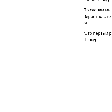
Ханно Певкур.
По словам мин
Вероятно, это
он.
"Это первый р
Певкур.