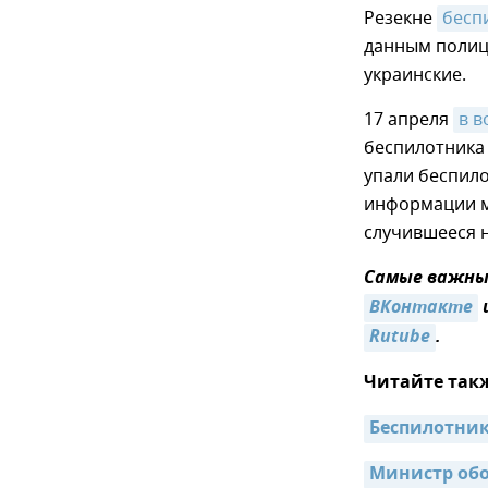
Резекне
бесп
данным полиц
украинские.
17 апреля
в 
беспилотника 
упали беспило
информации м
случившееся 
Самые важные
ВКонтакте
Rutube
.
Читайте так
Беспилотник
Министр обо